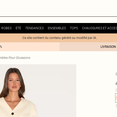
ROBES
ÉTÉ
TENDANCES
ENSEMBLES
TOPS
CHAUSSURES ET ACCES
Ce site contient du contenu généré ou modifié par IA.
0%
LIVRAISON
mbles Pour Occasions
C
S