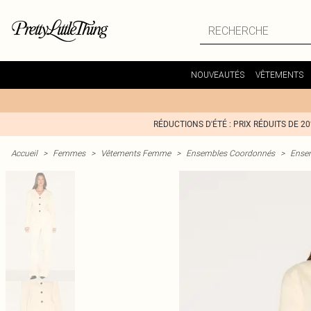
NOUVEAUTÉS
VÊTEMENTS
RÉDUCTIONS D'ÉTÉ : PRIX RÉDUITS DE 2
Accueil
>
Femmes
>
Vêtements Femme
>
Ensembles Coordonnés
>
Ense