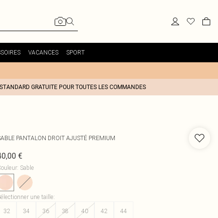
SOIRES
VACANCES
SPORT
 STANDARD GRATUITE POUR TOUTES LES COMMANDES
SABLE PANTALON DROIT AJUSTÉ PREMIUM
40,00 €
ouleur
:
Sable
électionner une taille
:
32
34
36
38
40
42
44