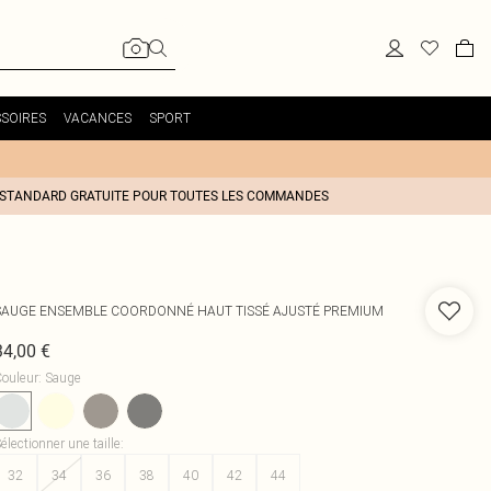
SOIRES
VACANCES
SPORT
 STANDARD GRATUITE POUR TOUTES LES COMMANDES
SAUGE ENSEMBLE COORDONNÉ HAUT TISSÉ AJUSTÉ PREMIUM
34,00 €
ouleur
:
Sauge
électionner une taille
:
32
34
36
38
40
42
44