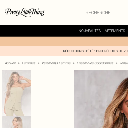
NOUVEAUTÉS
VÊTEMENTS
RÉDUCTIONS D'ÉTÉ : PRIX RÉDUITS DE 2
Accueil
>
Femmes
>
Vêtements Femme
>
Ensembles Coordonnés
>
Tenue