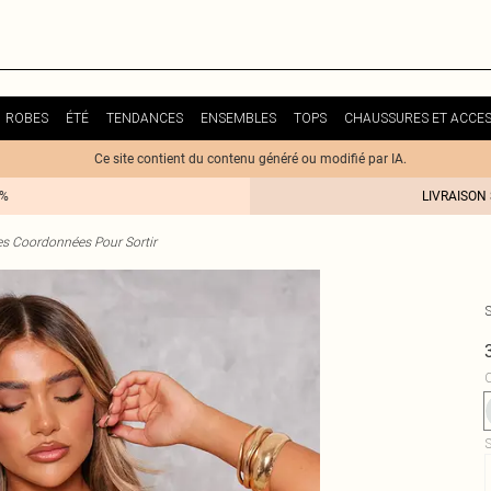
ROBES
ÉTÉ
TENDANCES
ENSEMBLES
TOPS
CHAUSSURES ET ACCES
Ce site contient du contenu généré ou modifié par IA.
0%
LIVRAISON
s Coordonnées Pour Sortir
C
S