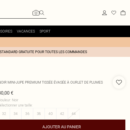
SOIRES
VACANCES
SPORT
 STANDARD GRATUITE POUR TOUTES LES COMMANDES
NOIR MINI-JUPE PREMIUM TISSÉE ÉVASÉE À OURLET DE PLUMES
80,00 €
ouleur
:
Noir
électionner une taille
:
32
34
36
38
40
42
44
AJOUTER AU PANIER