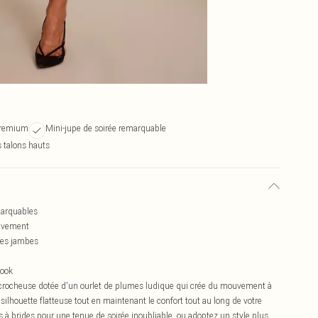
 premium
Mini-jupe de soirée remarquable
 talons hauts
marquables
ouvement
 les jambes
look
accrocheuse dotée d'un ourlet de plumes ludique qui crée du mouvement à
silhouette flatteuse tout en maintenant le confort tout au long de votre
s à brides pour une tenue de soirée inoubliable, ou adoptez un style plus