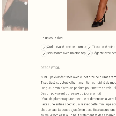
En un coup d’œil
Ourlet évasé orné de plumes
Tissu tissé noir
Saisissante avec un crop top
Élégante avec des
DESCRIPTION
Mini-jupe évasée tissée avec ourlet orné de plumes re
Tissu tissé structuré offrant maintien et fluidité de m
Longueur mini flatteuse parfaite pour mettre en valeur
Design polyvalent qui passe du jour à la nuit
Détail de plumes ajoutant texture et dimension à votre 
Faites une entrée spectaculaire avec cette mini-jupe 
chaque pas. La coupe ajustée en tissu tissé assure une 
soirée. Associez-la à un haut statement et des escarpin