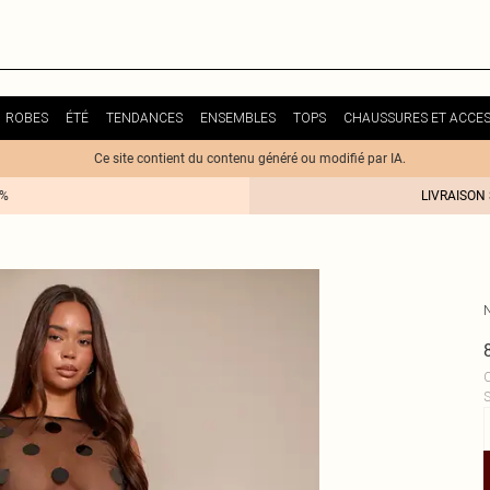
ROBES
ÉTÉ
TENDANCES
ENSEMBLES
TOPS
CHAUSSURES ET ACCES
Ce site contient du contenu généré ou modifié par IA.
0%
LIVRAISON
C
S