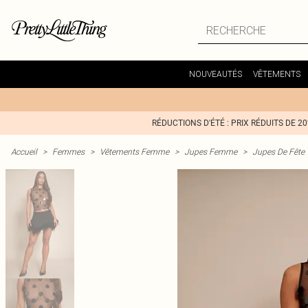
NOUVEAUTÉS
VÊTEMENTS
RÉDUCTIONS D'ÉTÉ : PRIX RÉDUITS DE 2
Accueil
>
Femmes
>
Vêtements Femme
>
Jupes Femme
>
Jupes De Fête