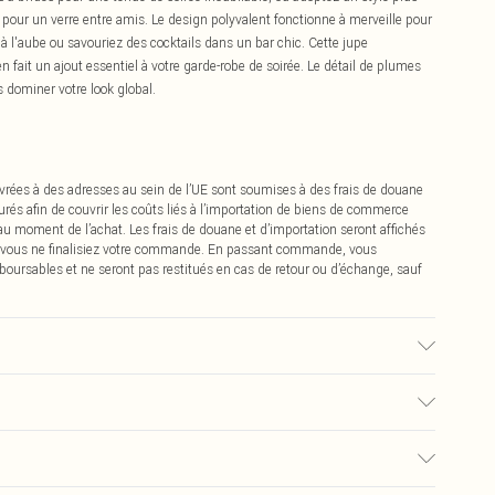
pour un verre entre amis. Le design polyvalent fonctionne à merveille pour
à l'aube ou savouriez des cocktails dans un bar chic. Cette jupe
n fait un ajout essentiel à votre garde-robe de soirée. Le détail de plumes
s dominer votre look global.
vrées à des adresses au sein de l’UE sont soumises à des frais de douane
urés afin de couvrir les coûts liés à l’importation de biens de commerce
 au moment de l’achat. Les frais de douane et d’importation seront affichés
 vous ne finalisiez votre commande. En passant commande, vous
boursables et ne seront pas restitués en cas de retour ou d’échange, sauf
ison du tissu utilisé, des transferts de couleur peuvent se produire.
0