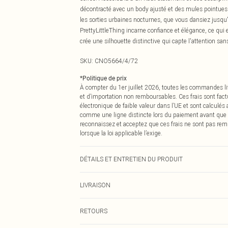
décontracté avec un body ajusté et des mules pointues 
les sorties urbaines nocturnes, que vous dansiez jusqu'
PrettyLittleThing incarne confiance et élégance, ce qui e
crée une silhouette distinctive qui capte l'attention san
SKU:
CNO5664/4/72
*
Politique de prix
À compter du 1er juillet 2026, toutes les commandes li
et d’importation non remboursables. Ces frais sont fact
électronique de faible valeur dans l’UE et sont calculés
comme une ligne distincte lors du paiement avant que
reconnaissez et acceptez que ces frais ne sont pas rem
lorsque la loi applicable l’exige.
DÉTAILS ET ENTRETIEN DU PRODUIT
92,0 % Polyester, 8,0 % Élasthanne Veuillez noter : en ra
LIVRAISON
Livraison standard France
RETOURS
Jusqu'à 7 jours ouvrables