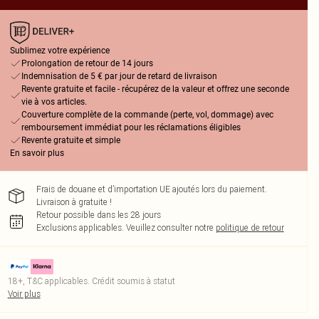
Sublimez votre expérience
Prolongation de retour de 14 jours
Indemnisation de 5 € par jour de retard de livraison
Revente gratuite et facile - récupérez de la valeur et offrez une seconde
vie à vos articles.
Couverture complète de la commande (perte, vol, dommage) avec
remboursement immédiat pour les réclamations éligibles
Revente gratuite et simple
En savoir plus
Frais de douane et d’importation UE ajoutés lors du paiement.
Livraison à gratuite !
Retour possible dans les 28 jours
Exclusions applicables.
Veuillez consulter notre
politique de retour
18+, T&C applicables. Crédit soumis à statut
Voir plus