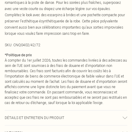
romantiques à la piste de danse. Pour les soirées plus fraîches, superposez
avec une veste courte ou drapez une écharpe légère sur vos épaules.
Complétez le look avec des escarpins à brides et une pochette compacte pour
préserver l'esthétique ésynthétiquerée de la robe. Cette pièce polyvalente
convient aussi bien aux célébrations importantes qu'aux sorties improvisées
lorsque vous voulez faire impression sans trop en faire.
SKU:
CNQ0402/42/72
*
Politique de prix
À compter du 1er juillet 2026, toutes les commandes livrées à des adresses au
sein de l’UE sont soumises à des frais de douane et d’importation non
remboursables. Ces frais sont facturés afin de couvrir les coûts liés à
l’importation de biens de commerce électronique de faible valeur dans l’UE et
sont calculés au moment de l’achat. Les frais de douane et d’importation seront
affichés comme une ligne distincte lors du paiement avant que vous ne
finalisiez votre commande. En passant commande, vous reconnaissez et
acceptez que ces frais ne sont pas remboursables et ne seront pas restitués en
cas de retour ou d’échange, sauf lorsque la loi applicable l’exige.
DÉTAILS ET ENTRETIEN DU PRODUIT
100% Polyester Veuillez noter : en raison du tissu utilisé, la couleur peut