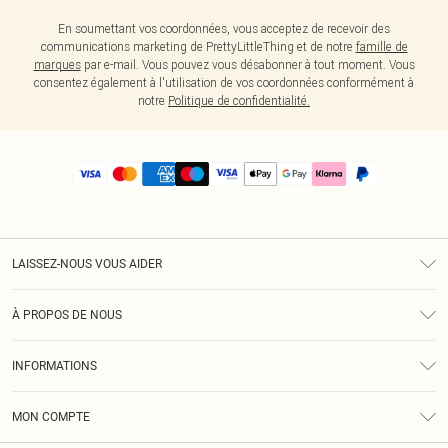
En soumettant vos coordonnées, vous acceptez de recevoir des
communications marketing de PrettyLittleThing et de notre
famille de
marques
par e-mail. Vous pouvez vous désabonner à tout moment. Vous
consentez également à l'utilisation de vos coordonnées conformément à
notre
Politique de confidentialité.
LAISSEZ-NOUS VOUS AIDER
Assistance
À PROPOS DE NOUS
Retours
À Notre Sujet
Guide Des Tailles
INFORMATIONS
PLT Réduction pour les étudiants
Livraison
Conditions Générales
Diversité
Royalty
MON COMPTE
Politique De Confidentialité
Klarna