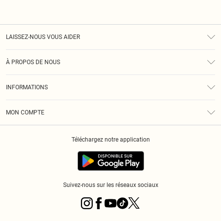
LAISSEZ-NOUS VOUS AIDER
Assistance
À PROPOS DE NOUS
Retours
À Notre Sujet
Guide Des Tailles
INFORMATIONS
PLT Réduction pour les étudiants
Livraison
Conditions Générales
Diversité
Royalty
MON COMPTE
Politique De Confidentialité
Klarna
Cookies
Informations Sur L’App PLT
Réduction étudiant - Student Beans
Téléchargez notre application
Historique
Suivez-nous sur les réseaux sociaux