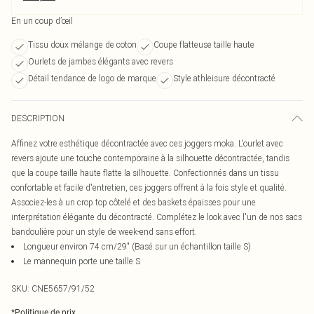
En un coup d’œil
Tissu doux mélange de coton
Coupe flatteuse taille haute
Ourlets de jambes élégants avec revers
Détail tendance de logo de marque
Style athleisure décontracté
DESCRIPTION
Affinez votre esthétique décontractée avec ces joggers moka. L'ourlet avec
revers ajoute une touche contemporaine à la silhouette décontractée, tandis
que la coupe taille haute flatte la silhouette. Confectionnés dans un tissu
confortable et facile d'entretien, ces joggers offrent à la fois style et qualité.
Associez-les à un crop top côtelé et des baskets épaisses pour une
interprétation élégante du décontracté. Complétez le look avec l'un de nos sacs
bandoulière pour un style de week-end sans effort.
Longueur environ 74 cm/29" (Basé sur un échantillon taille S)
Le mannequin porte une taille S
SKU:
CNE5657/91/52
*
Politique de prix