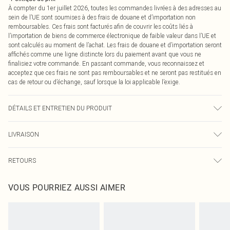
À compter du 1er juillet 2026, toutes les commandes livrées à des adresses au
sein de l’UE sont soumises à des frais de douane et d’importation non
remboursables. Ces frais sont facturés afin de couvrir les coûts liés à
l’importation de biens de commerce électronique de faible valeur dans l’UE et
sont calculés au moment de l’achat. Les frais de douane et d’importation seront
affichés comme une ligne distincte lors du paiement avant que vous ne
finalisiez votre commande. En passant commande, vous reconnaissez et
acceptez que ces frais ne sont pas remboursables et ne seront pas restitués en
cas de retour ou d’échange, sauf lorsque la loi applicable l’exige.
DÉTAILS ET ENTRETIEN DU PRODUIT
60,0 % Coton, 40,0 % Polyester Veuillez noter : en raison du tissu utilisé, la
LIVRAISON
couleur peut déteindre.
Livraison standard France
0
RETOURS
Jusqu'à 7 jours ouvrables
Un problème survient ? Vous disposez de 21 jours à compter de la réception
Livraison express France
€7.99
VOUS POURRIEZ AUSSI AIMER
pour nous retourner un article.
Jusqu'à 2-3 jours ouvrables
Veuillez noter que nous ne pouvons pas rembourser les masques tendance, les
Livraison en Point Relais
€2.99
cosmétiques, les bijoux pour piercings, les jouets pour adultes, les maillots de
Jusqu'à 7 jours ouvrables
bain ou la lingerie si l'opercule d'hygiène est endommagé ou endommagé.