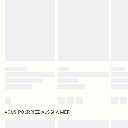
Les chaussures et/ou vêtements doivent être non portés, non lavés et porter
leurs étiquettes d'origine. Les chaussures doivent également être essayées en
intérieur. Les articles pour la maison, y compris le linge de lit, les matelas, les
surmatelas et les oreillers, doivent être inutilisés et dans leur emballage
d'origine non ouvert. Ceci n'affecte pas vos droits statutaires.
Cliquez
ici
pour consulter l'intégralité de notre politique de retour.
VOUS POURRIEZ AUSSI AIMER