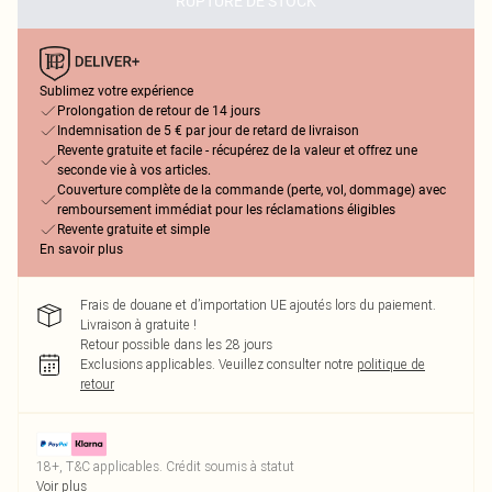
RUPTURE DE STOCK
Sublimez votre expérience
Prolongation de retour de 14 jours
Indemnisation de 5 € par jour de retard de livraison
Revente gratuite et facile - récupérez de la valeur et offrez une
seconde vie à vos articles.
Couverture complète de la commande (perte, vol, dommage) avec
remboursement immédiat pour les réclamations éligibles
Revente gratuite et simple
En savoir plus
Frais de douane et d’importation UE ajoutés lors du paiement.
Livraison à gratuite !
Retour possible dans les 28 jours
Exclusions applicables.
Veuillez consulter notre
politique de
retour
18+, T&C applicables. Crédit soumis à statut
Voir plus