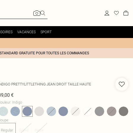
SOIRES
VACANCES
SPORT
 STANDARD GRATUITE POUR TOUTES LES COMMANDES
INDIGO PRETTYLITTLETHING JEAN DROIT TAILLE HAUTE
39,00 €
ouleur
:
Indigo
Coupe
:
Regular
Grand
Petite