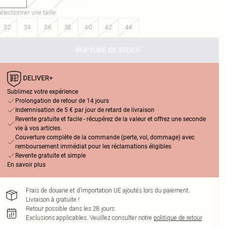
électionner une taille
:
32
34
36
38
40
42
44
RUPTURE DE STOCK
Sublimez votre expérience
Prolongation de retour de 14 jours
Indemnisation de 5 € par jour de retard de livraison
Revente gratuite et facile - récupérez de la valeur et offrez une seconde
vie à vos articles.
Couverture complète de la commande (perte, vol, dommage) avec
remboursement immédiat pour les réclamations éligibles
Revente gratuite et simple
En savoir plus
Frais de douane et d’importation UE ajoutés lors du paiement.
Livraison à gratuite !
Retour possible dans les 28 jours
Exclusions applicables.
Veuillez consulter notre
politique de retour