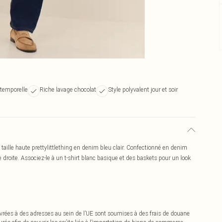
ntemporelle
Riche lavage chocolat
Style polyvalent jour et soir
taille haute prettylittlething en denim bleu clair. Confectionné en denim
e droite. Associez-le à un t-shirt blanc basique et des baskets pour un look
vrées à des adresses au sein de l’UE sont soumises à des frais de douane