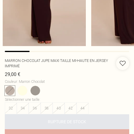
MARRON CHOCOLAT JUPE MAXI TAILLE MI-HAUTE EN JERSEY
IMPRIMÉ
29,00 €
Couleur
:
Marron Chocolat
Sélectionner une taille
:
32
34
36
38
40
42
44
RUPTURE DE STOCK