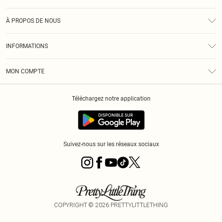
Assistance
À PROPOS DE NOUS
Retours
À Notre Sujet
Guide Des Tailles
INFORMATIONS
PLT Réduction pour les étudiants
Livraison
Conditions Générales
Diversité
Royalty
MON COMPTE
Politique De Confidentialité
Klarna
Cookies
Informations Sur L’App PLT
Réduction étudiant - Student Beans
Téléchargez notre application
Historique
Suivez-nous sur les réseaux sociaux
COPYRIGHT ©
2026
PRETTYLITTLETHING