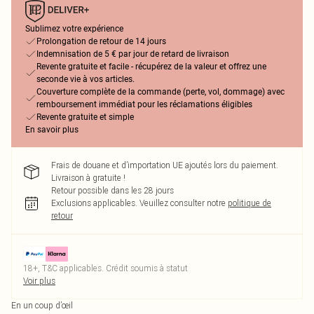
Sublimez votre expérience
Prolongation de retour de 14 jours
Indemnisation de 5 € par jour de retard de livraison
Revente gratuite et facile - récupérez de la valeur et offrez une
seconde vie à vos articles.
Couverture complète de la commande (perte, vol, dommage) avec
remboursement immédiat pour les réclamations éligibles
Revente gratuite et simple
En savoir plus
Frais de douane et d’importation UE ajoutés lors du paiement.
Livraison à gratuite !
Retour possible dans les 28 jours
Exclusions applicables.
Veuillez consulter notre
politique de
retour
18+, T&C applicables. Crédit soumis à statut
Voir plus
En un coup d’œil