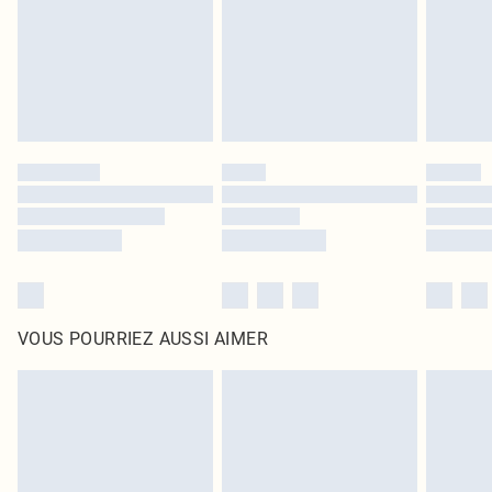
d'origine non ouvert. Ceci n'affecte pas vos droits statutaires.
Cliquez
ici
pour consulter l'intégralité de notre politique de retour.
VOUS POURRIEZ AUSSI AIMER