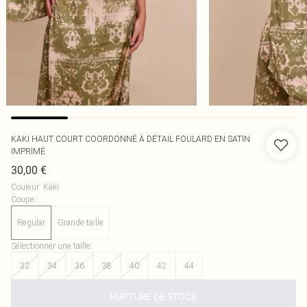
KAKI HAUT COURT COORDONNÉ À DÉTAIL FOULARD EN SATIN
IMPRIMÉ
30,00 €
Couleur
:
Kaki
Coupe
:
Regular
Grande taille
Sélectionner une taille
:
32
34
36
38
40
42
44
RUPTURE DE STOCK