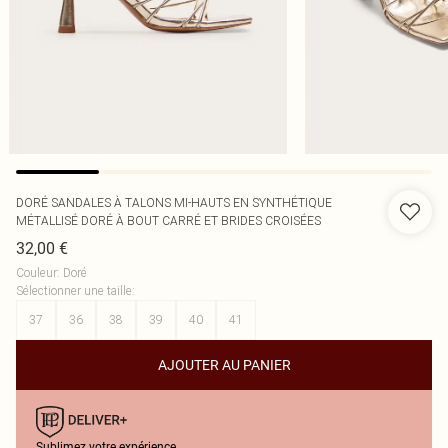
DORÉ SANDALES À TALONS MI-HAUTS EN SYNTHÉTIQUE
MÉTALLISÉ DORÉ À BOUT CARRÉ ET BRIDES CROISÉES
32,00 €
Couleur
:
Doré
Sélectionner une taille
:
37
36
38
39
40
41
AJOUTER AU PANIER
Sublimez votre expérience