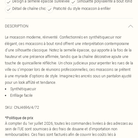
Design à semelle épaisse surélevée
Silhouette polyvalente à bout rond
Détail de chaîne chic
Praticité du style mocassin à enfiler
DESCRIPTION
Le mocassin moderne, réinventé. Confectionnés en synthétiquecuir noir
élégant, ces mocassins à bout rond offrent une interprétation contemporaine
d'une silhouette classique. Notez la semelle épaisse, qui apporte à la fois de la
hauteur et une présence affirmée, tandis que la chaîne décorative ajoute une
touche de quincaillerie réfléchie. Un choix judicieux pour arpenter les rues de la
ville ou s'imposer lors de réunions professionnelles, ces mocassins se prêtent
à une myriade d'options de style. Imaginez-les ancrés sous un pantalon ajusté
pour un look affûté et tendance.
Synthétiquecuir
Enfilage facile
SKU:
CNJ4696/4/72
*
Politique de prix
À compter du 1er juillet 2026, toutes les commandes livrées à des adresses au
sein de l’UE sont soumises à des frais de douane et d’importation non
remboursables. Ces frais sont facturés afin de couvrir les coûts liés à