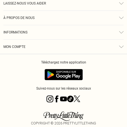
LAISSEZ-NOUS VOUS AIDER
Assistance
À PROPOS DE NOUS
Retours
À Notre Sujet
Guide Des Tailles
INFORMATIONS
PLT Réduction pour les étudiants
Livraison
Conditions Générales
Diversité
Royalty
MON COMPTE
Politique De Confidentialité
Klarna
Cookies
Informations Sur L’App PLT
Réduction étudiant - Student Beans
Téléchargez notre application
Historique
Suivez-nous sur les réseaux sociaux
COPYRIGHT ©
2026
PRETTYLITTLETHING