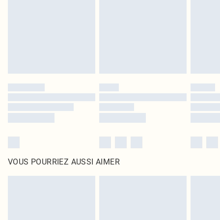
surmatelas et les oreillers, doivent être inutilisés et dans leur emballage
d'origine non ouvert. Ceci n'affecte pas vos droits statutaires.
Cliquez
ici
pour consulter l'intégralité de notre politique de retour.
VOUS POURRIEZ AUSSI AIMER