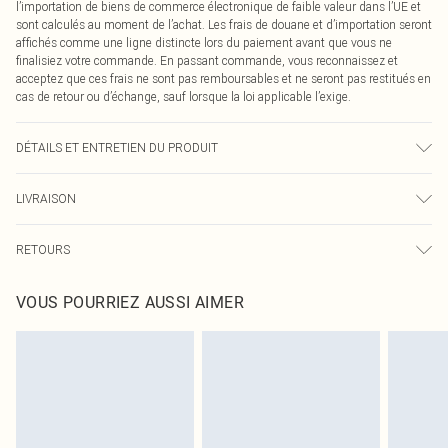
l’importation de biens de commerce électronique de faible valeur dans l’UE et
sont calculés au moment de l’achat. Les frais de douane et d’importation seront
affichés comme une ligne distincte lors du paiement avant que vous ne
finalisiez votre commande. En passant commande, vous reconnaissez et
acceptez que ces frais ne sont pas remboursables et ne seront pas restitués en
cas de retour ou d’échange, sauf lorsque la loi applicable l’exige.
DÉTAILS ET ENTRETIEN DU PRODUIT
100% Caoutchouc, 100% Synthétiquecuir. Veuillez noter : en raison du tissu
LIVRAISON
utilisé, la couleur peut déteindre.
Livraison standard France
0
RETOURS
Jusqu'à 7 jours ouvrables
Un problème survient ? Vous disposez de 21 jours à compter de la réception
Livraison express France
€7.99
VOUS POURRIEZ AUSSI AIMER
pour nous retourner un article.
Jusqu'à 2-3 jours ouvrables
Veuillez noter que nous ne pouvons pas rembourser les masques tendance, les
Livraison en Point Relais
€2.99
cosmétiques, les bijoux pour piercings, les jouets pour adultes, les maillots de
Jusqu'à 7 jours ouvrables
bain ou la lingerie si l'opercule d'hygiène est endommagé ou endommagé.
Les chaussures et/ou vêtements doivent être non portés, non lavés et porter
leurs étiquettes d'origine. Les chaussures doivent également être essayées en
intérieur. Les articles pour la maison, y compris le linge de lit, les matelas, les