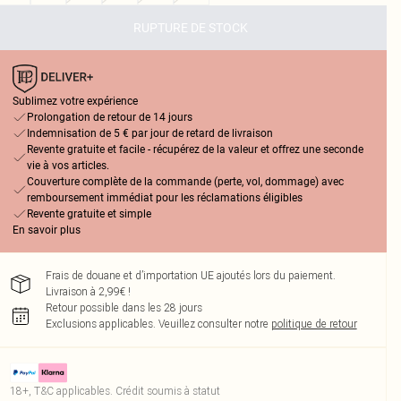
RUPTURE DE STOCK
Sublimez votre expérience
Prolongation de retour de 14 jours
Indemnisation de 5 € par jour de retard de livraison
Revente gratuite et facile - récupérez de la valeur et offrez une seconde
vie à vos articles.
Couverture complète de la commande (perte, vol, dommage) avec
remboursement immédiat pour les réclamations éligibles
Revente gratuite et simple
En savoir plus
Frais de douane et d’importation UE ajoutés lors du paiement.
Livraison à 2,99€ !
Retour possible dans les 28 jours
Exclusions applicables.
Veuillez consulter notre
politique de retour
18+, T&C applicables. Crédit soumis à statut