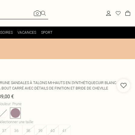
SOIRES
VACANCES
SPORT
PRUNE SANDALES À TALONS MI-HAUTS EN SYNTHÉTIQUECUIR BLANC
 BOUT CARRÉ AVEC DÉTAILS DE FINITION ET BRIDE DE CHEVILLE
39,00 €
ouleur
:
Prune
électionner une taille
:
37
36
38
39
40
41