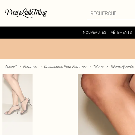
NOUVEAUTÉS
VÊTEMENTS
Accueil
>
Femmes
>
Chaussures Pour Femmes
>
Talons
>
Talons Ajourés