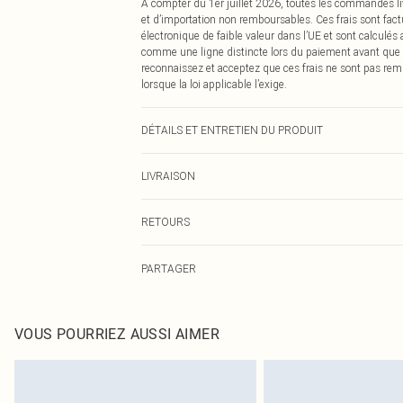
À compter du 1er juillet 2026, toutes les commandes li
et d’importation non remboursables. Ces frais sont fact
électronique de faible valeur dans l’UE et sont calculés
comme une ligne distincte lors du paiement avant que
reconnaissez et acceptez que ces frais ne sont pas rem
lorsque la loi applicable l’exige.
DÉTAILS ET ENTRETIEN DU PRODUIT
100% synthétiquecuir, 100% synthétiquecuir. Veuillez not
LIVRAISON
produire.
Livraison standard France
RETOURS
Jusqu'à 7 jours ouvrables
Un problème survient ? Vous disposez de 21 jours à com
Livraison express France
PARTAGER
Veuillez noter que nous ne pouvons pas rembourser les 
Jusqu'à 2-3 jours ouvrables
pour adultes, les maillots de bain ou la lingerie si l
Livraison en Point Relais
Les chaussures et/ou vêtements doivent être non portés,
Jusqu'à 7 jours ouvrables
également être essayées en intérieur. Les articles pour l
VOUS POURRIEZ AUSSI AIMER
oreillers, doivent être inutilisés et dans leur emballage 
Cliquez
ici
pour consulter l'intégralité de notre politique