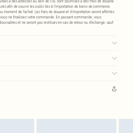
vrées à des adresses au sein de l’UE sont soumises à des frais de douane
urés afin de couvrir les coûts liés à l’importation de biens de commerce
 au moment de l’achat. Les frais de douane et d’importation seront affichés
 vous ne finalisiez votre commande. En passant commande, vous
boursables et ne seront pas restitués en cas de retour ou d’échange, sauf
er : en raison du tissu utilisé, des transferts de couleur peuvent se
€2.99
pter de la réception pour nous retourner un article.
€9.99
masques tendance, les cosmétiques, les bijoux pour piercings, les jouets
'opercule d'hygiène est endommagé ou endommagé.
€2.99
 non lavés et porter leurs étiquettes d'origine. Les chaussures doivent
a maison, y compris le linge de lit, les matelas, les surmatelas et les
d'origine non ouvert. Ceci n'affecte pas vos droits statutaires.
 de retour.