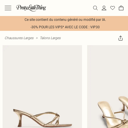
Ce site contient du contenu généré ou modifié par IA.
-30% POUR LES VIPS* AVEC LE CODE : VIP30
Chaussures Larges
>
Talons Larges