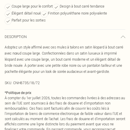
Coupe large pour le confort
Design à bout carré tendance
Élégant détail noué
Finition polyuréthane noire polyvalente
Parfait pour les sorties
DESCRIPTION
Adoptez un style affirmé avec ces mules à talons en satin léopard à bout carré
avec nœud coupe large. Confectionnées dans un satin luxueux à imprimé
léopard avec une coupe large, un bout carré moderne et un élégant détail de
bride nouée. À porter avec une petite robe noire ou un pantalon tailleur et une
pochette élégante pour un look de soirée audacieux et avant-gardiste.
SKU:
CNH8735/18/72
*
Politique de prix
À compter du 1er juillet 2026, toutes les commandes livrées à des adresses au
sein de l’UE sont soumises à des frais de douane et d’importation non
remboursables. Ces frais sont facturés afin de couvrir les coûts liés à
l’importation de biens de commerce électronique de faible valeur dans l’UE et
sont calculés au moment de l’achat. Les frais de douane et d’importation seront
affichés comme une ligne distincte lors du paiement avant que vous ne
finalisiez votre commande. En passant commande, vous reconnaissez et