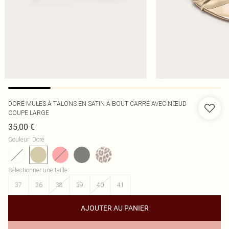
DORÉ MULES À TALONS EN SATIN À BOUT CARRÉ AVEC NŒUD
COUPE LARGE
35,00 €
Couleur
:
Doré
Sélectionner une taille
:
37
36
38
39
40
41
AJOUTER AU PANIER