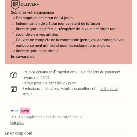
Sublimez votre expérience
Prolongation de retour de 14 jours
Indemnisation de 5 € par jour de retard de livraison
Revente gratuite et facile - récupérez de la valeur et offrez une
seconde vie à vos articles.
Couverture complète de la commande (perte, vol, dommage) avec
remboursement immédiat pour les réclamations éligibles
Revente gratuite et simple
En savoir plus
Frais de douane et d’importation UE ajoutés lors du paiement.
Livraison à 2,99€ !
Retour possible dans les 28 jours
Exclusions applicables.
Veuillez consulter notre
politique de
retour
18+, T&C applicables. Crédit soumis à statut
Voir plus
En un coup d’œil