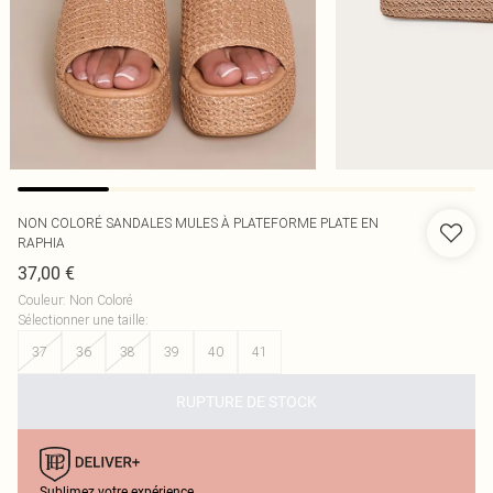
NON COLORÉ SANDALES MULES À PLATEFORME PLATE EN
RAPHIA
37,00 €
Couleur
:
Non Coloré
Sélectionner une taille
:
37
36
38
39
40
41
RUPTURE DE STOCK
Sublimez votre expérience