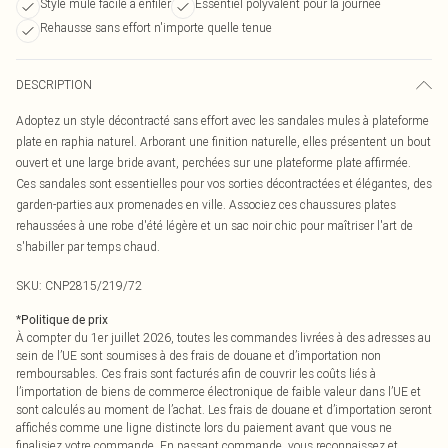
Style mule facile à enfiler
Essentiel polyvalent pour la journée
Rehausse sans effort n'importe quelle tenue
DESCRIPTION
Adoptez un style décontracté sans effort avec les sandales mules à plateforme
plate en raphia naturel. Arborant une finition naturelle, elles présentent un bout
ouvert et une large bride avant, perchées sur une plateforme plate affirmée.
Ces sandales sont essentielles pour vos sorties décontractées et élégantes, des
garden-parties aux promenades en ville. Associez ces chaussures plates
rehaussées à une robe d'été légère et un sac noir chic pour maîtriser l'art de
s'habiller par temps chaud.
SKU:
CNP2815/219/72
*
Politique de prix
À compter du 1er juillet 2026, toutes les commandes livrées à des adresses au
sein de l’UE sont soumises à des frais de douane et d’importation non
remboursables. Ces frais sont facturés afin de couvrir les coûts liés à
l’importation de biens de commerce électronique de faible valeur dans l’UE et
sont calculés au moment de l’achat. Les frais de douane et d’importation seront
affichés comme une ligne distincte lors du paiement avant que vous ne
finalisiez votre commande. En passant commande, vous reconnaissez et