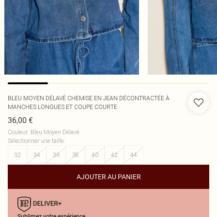
BLEU MOYEN DÉLAVÉ CHEMISE EN JEAN DÉCONTRACTÉE À
MANCHES LONGUES ET COUPE COURTE
36,00 €
Couleur
:
Bleu Moyen Délavé
Sélectionner une taille
:
32
34
36
38
40
42
44
AJOUTER AU PANIER
Sublimez votre expérience