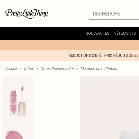
NOUVEAUTÉS
VÊTEMENTS
RÉDUCTIONS D'ÉTÉ : PRIX RÉDUITS DE 2
Accueil
>
Offres
>
Offres Royaume-Uni
>
Marques Grand Public