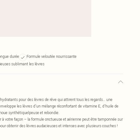
ongue durée
Formule veloutée nourrissante
ieuses sublimant les lèvres
hydratants pour des lèvres de rêve qui attirent tous les regards… une
nveloppe les lèvres d'un mélange réconfortant de vitamine E, d'huile de
moue synthétiquelpeuse et rebondie.
lur à votre façon – la formule onctueuse et aérienne peut être tamponnée sur
 pour obtenir des lèvres audacieuses et intenses avec plusieurs couches !