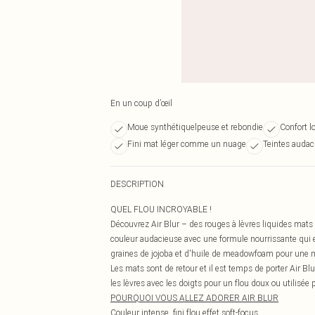
En un coup d’œil
Moue synthétiquelpeuse et rebondie
Confort l
Fini mat léger comme un nuage
Teintes audac
DESCRIPTION
QUEL FLOU INCROYABLE !
Découvrez Air Blur – des rouges à lèvres liquides mats 
couleur audacieuse avec une formule nourrissante qui e
graines de jojoba et d'huile de meadowfoam pour une 
Les mats sont de retour et il est temps de porter Air B
les lèvres avec les doigts pour un flou doux ou utilisée
POURQUOI VOUS ALLEZ ADORER AIR BLUR
Couleur intense, fini flou effet soft-focus