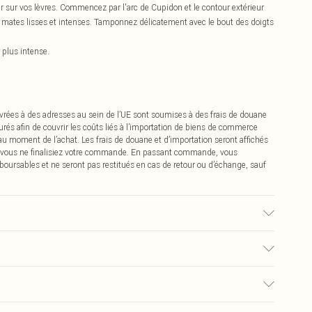
er sur vos lèvres. Commencez par l'arc de Cupidon et le contour extérieur
s mates lisses et intenses. Tamponnez délicatement avec le bout des doigts
 plus intense.
vrées à des adresses au sein de l’UE sont soumises à des frais de douane
urés afin de couvrir les coûts liés à l’importation de biens de commerce
 au moment de l’achat. Les frais de douane et d’importation seront affichés
 vous ne finalisiez votre commande. En passant commande, vous
boursables et ne seront pas restitués en cas de retour ou d’échange, sauf
0
pter de la réception pour nous retourner un article.