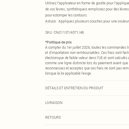
Utilisez l'applicateur en forme de goutte pour l'appliqu
de vos lèvres, synthétiqueis remplissez pour des lèvre
pour estomper les contours.
Astuce : Appliquez plusieurs couches pour une couleur
SKU:
CNO1107/4071/48
*
Politique de prix
À compter du 1er juillet 2026, toutes les commandes li
et d’importation non remboursables. Ces frais sont fact
électronique de faible valeur dans l’UE et sont calculés
comme une ligne distincte lors du paiement avant que
reconnaissez et acceptez que ces frais ne sont pas rem
lorsque la loi applicable l’exige.
DÉTAILS ET ENTRETIEN DU PRODUIT
100,0 % Plastique
LIVRAISON
Livraison standard France
RETOURS
Jusqu'à 7 jours ouvrables
Un problème survient ? Vous disposez de 21 jours à com