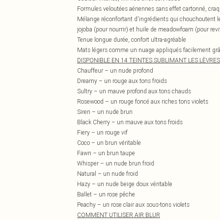
Formules veloutées aériennes sans effet cartonné, cr
Mélange réconfortant d'ingrédients qui chouchoutent les
jojoba (pour nourrir) et huile de meadowfoam (pour revit
Tenue longue durée, confort ultra-agréable
Mats légers comme un nuage appliqués facilement grâc
DISPONIBLE EN 14 TEINTES SUBLIMANT LES LÈVRES 
Chauffeur – un nude profond
Dreamy – un rouge aux tons froids
Sultry – un mauve profond aux tons chauds
Rosewood – un rouge foncé aux riches tons violets
Siren – un nude brun
Black Cherry – un mauve aux tons froids
Fiery – un rouge vif
Coco – un brun véritable
Fawn – un brun taupe
Whisper – un nude brun froid
Natural – un nude froid
Hazy – un nude beige doux véritable
Ballet – un rose pêche
Peachy – un rose clair aux sous-tons violets
COMMENT UTILISER AIR BLUR