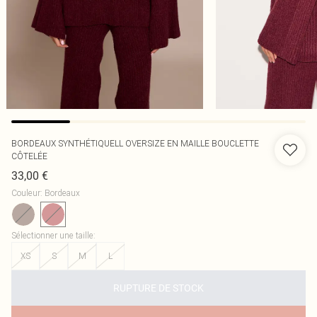
BORDEAUX SYNTHÉTIQUELL OVERSIZE EN MAILLE BOUCLETTE
CÔTELÉE
33,00 €
Couleur
:
Bordeaux
Sélectionner une taille
:
XS
S
M
L
RUPTURE DE STOCK