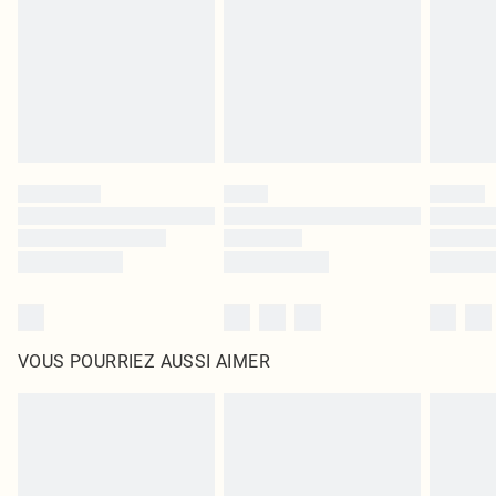
surmatelas et les oreillers, doivent être inutilisés et dans leur emballage
d'origine non ouvert. Ceci n'affecte pas vos droits statutaires.
Cliquez
ici
pour consulter l'intégralité de notre politique de retour.
VOUS POURRIEZ AUSSI AIMER