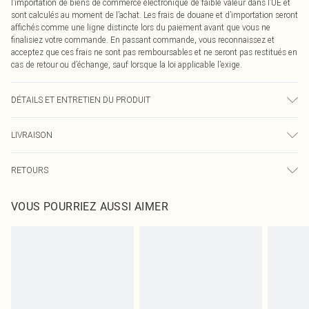
l’importation de biens de commerce électronique de faible valeur dans l’UE et
sont calculés au moment de l’achat. Les frais de douane et d’importation seront
affichés comme une ligne distincte lors du paiement avant que vous ne
finalisiez votre commande. En passant commande, vous reconnaissez et
acceptez que ces frais ne sont pas remboursables et ne seront pas restitués en
cas de retour ou d’échange, sauf lorsque la loi applicable l’exige.
DÉTAILS ET ENTRETIEN DU PRODUIT
90,0 % Acrylique, 10,0 % Nylon Veuillez noter : en raison du tissu utilisé, la
LIVRAISON
couleur peut déteindre.
Livraison standard France
€2.99
RETOURS
Jusqu'à 7 jours ouvrables
Un problème survient ? Vous disposez de 21 jours à compter de la réception
Livraison express France
€9.99
VOUS POURRIEZ AUSSI AIMER
pour nous retourner un article.
Jusqu'à 2-3 jours ouvrables
Veuillez noter que nous ne pouvons pas rembourser les masques tendance, les
Livraison en Point Relais
€2.99
cosmétiques, les bijoux pour piercings, les jouets pour adultes, les maillots de
Jusqu'à 7 jours ouvrables
bain ou la lingerie si l'opercule d'hygiène est endommagé ou endommagé.
Les chaussures et/ou vêtements doivent être non portés, non lavés et porter
leurs étiquettes d'origine. Les chaussures doivent également être essayées en
intérieur. Les articles pour la maison, y compris le linge de lit, les matelas, les