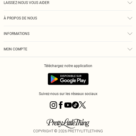
LAISSEZ-NOUS VOUS AIDER
Assistance
À PROPOS DE NOUS
Retours
À Notre Sujet
Guide Des Tailles
INFORMATIONS
PLT Réduction pour les étudiants
Livraison
Conditions Générales
Diversité
Royalty
MON COMPTE
Politique De Confidentialité
Klarna
Cookies
Informations Sur L’App PLT
Réduction étudiant - Student Beans
Téléchargez notre application
Historique
Suivez-nous sur les réseaux sociaux
COPYRIGHT ©
2026
PRETTYLITTLETHING