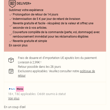
Sublimez votre expérience
Prolongation de retour de 14 jours
Indemnisation de 5 € par jour de retard de livraison
Revente gratuite et facile - récupérez de la valeur et offrez une
seconde vie à vos articles.
Couverture complète de la commande (perte, vol, dommage) avec
remboursement immédiat pour les réclamations éligibles
Revente gratuite et simple
En savoir plus
Frais de douane et d’importation UE ajoutés lors du paiement.
Livraison à 2,99€ !
Retour possible dans les 28 jours
Exclusions applicables.
Veuillez consulter notre
politique de
retour
18+, T&C applicables. Crédit soumis à statut
Voir plus
En un coup d’œil