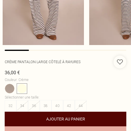
CRÈME PANTALON LARGE CÔTELÉ À RAYURES
36,00 €
Couleur
:
Crème
Sélectionner une taille
:
32
34
36
38
40
42
44
AJOUTER AU PANIER