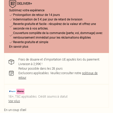
Sublimez votre expérience
Prolongation de retour de 14 jours
Indemnisation de 5 € par jour de retard de livraison
Revente gratuite et facile - récupérez de la valeur et offrez une
seconde vie à vos articles.
Couverture complète de la commande (perte, vol, dommage) avec
remboursement immédiat pour les réclamations éligibles
Revente gratuite et simple
En savoir plus
Frais de douane et d’importation UE ajoutés lors du paiement.
Livraison à 2,99€ !
Retour possible dans les 28 jours
Exclusions applicables.
Veuillez consulter notre
politique de
retour
18+, T&C applicables. Crédit soumis à statut
Voir plus
En un coup d’œil