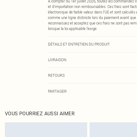
À compter du 1er juillet 2026, toutes les commandes li
et d’importation non remboursables. Ces frais sont fact
électronique de faible valeur dans l’UE et sont calculés
comme une ligne distincte lors du paiement avant que
reconnaissez et acceptez que ces frais ne sont pas rem
lorsque la loi applicable l’exige.
DÉTAILS ET ENTRETIEN DU PRODUIT
85,0% Polyamide, 15,0% Élasthanne Veuillez noter : en ra
LIVRAISON
Livraison standard France
RETOURS
Jusqu'à 7 jours ouvrables
Un problème survient ? Vous disposez de 21 jours à com
Livraison express France
PARTAGER
Veuillez noter que nous ne pouvons pas rembourser les 
Jusqu'à 2-3 jours ouvrables
pour adultes, les maillots de bain ou la lingerie si l
Livraison en Point Relais
Les chaussures et/ou vêtements doivent être non portés,
Jusqu'à 7 jours ouvrables
également être essayées en intérieur. Les articles pour l
VOUS POURRIEZ AUSSI AIMER
oreillers, doivent être inutilisés et dans leur emballage 
Cliquez
ici
pour consulter l'intégralité de notre politique