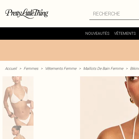
NOUVEAUTÉS
VÊTEMENTS
Accueil
>
Femmes
>
Vêtements Femme
>
Maillots De Bain Femme
>
Bikin