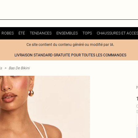
ROBES
ÉTÉ
TENDANCES
ENSEMBLES
TOPS
CHAUSSURES ET ACCES
Ce site contient du contenu généré ou modifié par IA.
LIVRAISON STANDARD GRATUITE POUR TOUTES LES COMMANDES
is
>
Bas De Bikini
C
S