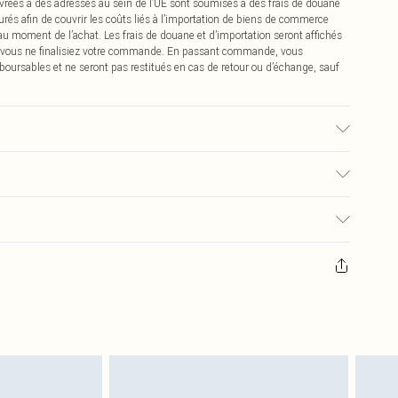
vrées à des adresses au sein de l’UE sont soumises à des frais de douane
urés afin de couvrir les coûts liés à l’importation de biens de commerce
 au moment de l’achat. Les frais de douane et d’importation seront affichés
 vous ne finalisiez votre commande. En passant commande, vous
boursables et ne seront pas restitués en cas de retour ou d’échange, sauf
ison du tissu utilisé, la couleur peut déteindre.
€2.99
pter de la réception pour nous retourner un article.
€9.99
masques tendance, les cosmétiques, les bijoux pour piercings, les jouets
'opercule d'hygiène est endommagé ou endommagé.
€2.99
 non lavés et porter leurs étiquettes d'origine. Les chaussures doivent
a maison, y compris le linge de lit, les matelas, les surmatelas et les
d'origine non ouvert. Ceci n'affecte pas vos droits statutaires.
 de retour.