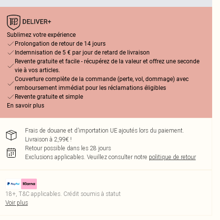
Sublimez votre expérience
Prolongation de retour de 14 jours
Indemnisation de 5 € par jour de retard de livraison
Revente gratuite et facile - récupérez de la valeur et offrez une seconde
vie à vos articles.
Couverture complète de la commande (perte, vol, dommage) avec
remboursement immédiat pour les réclamations éligibles
Revente gratuite et simple
En savoir plus
Frais de douane et d’importation UE ajoutés lors du paiement.
Livraison à 2,99€ !
Retour possible dans les 28 jours
Exclusions applicables.
Veuillez consulter notre
politique de retour
18+, T&C applicables. Crédit soumis à statut
Voir plus