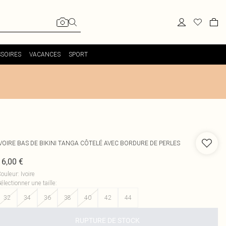
SOIRES
VACANCES
SPORT
IVOIRE BAS DE BIKINI TANGA CÔTELÉ AVEC BORDURE DE PERLES
16,00 €
ouleur
:
Ivoire
électionner une taille
:
32
34
36
38
40
42
44
RUPTURE DE STOCK