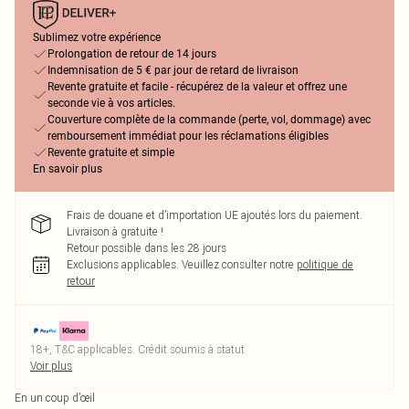
Sublimez votre expérience
Prolongation de retour de 14 jours
Indemnisation de 5 € par jour de retard de livraison
Revente gratuite et facile - récupérez de la valeur et offrez une
seconde vie à vos articles.
Couverture complète de la commande (perte, vol, dommage) avec
remboursement immédiat pour les réclamations éligibles
Revente gratuite et simple
En savoir plus
Frais de douane et d’importation UE ajoutés lors du paiement.
Livraison à gratuite !
Retour possible dans les 28 jours
Exclusions applicables.
Veuillez consulter notre
politique de
retour
18+, T&C applicables. Crédit soumis à statut
Voir plus
En un coup d’œil