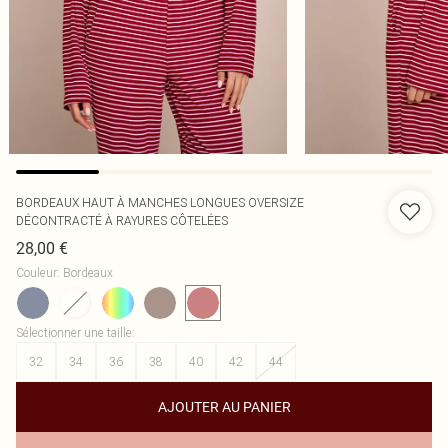
BORDEAUX HAUT À MANCHES LONGUES OVERSIZE
DÉCONTRACTÉ À RAYURES CÔTELÉES
28,00 €
Couleur
:
Bordeaux
Sélectionner une taille
:
32
34
36
38
40
42
44
AJOUTER AU PANIER