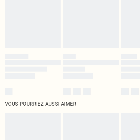
surmatelas et les oreillers, doivent être inutilisés et dans leur emballage
d'origine non ouvert. Ceci n'affecte pas vos droits statutaires.
Cliquez
ici
pour consulter l'intégralité de notre politique de retour.
VOUS POURRIEZ AUSSI AIMER