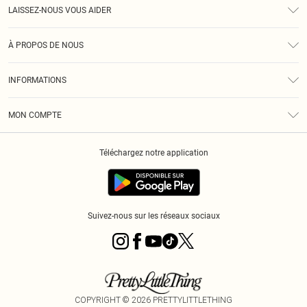
LAISSEZ-NOUS VOUS AIDER
Assistance
À PROPOS DE NOUS
Retours
À Notre Sujet
Guide Des Tailles
INFORMATIONS
PLT Réduction pour les étudiants
Livraison
Conditions Générales
Diversité
Royalty
MON COMPTE
Politique De Confidentialité
Klarna
Cookies
Informations Sur L’App PLT
Réduction étudiant - Student Beans
Téléchargez notre application
Historique
Suivez-nous sur les réseaux sociaux
COPYRIGHT ©
2026
PRETTYLITTLETHING