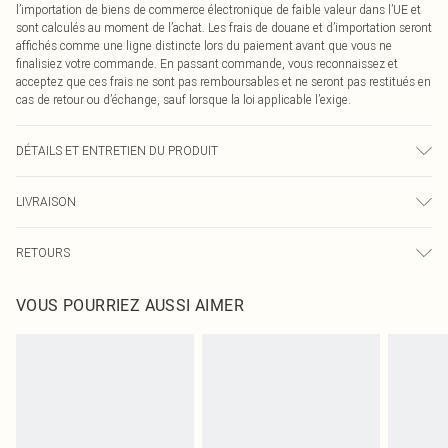
l’importation de biens de commerce électronique de faible valeur dans l’UE et
sont calculés au moment de l’achat. Les frais de douane et d’importation seront
affichés comme une ligne distincte lors du paiement avant que vous ne
finalisiez votre commande. En passant commande, vous reconnaissez et
acceptez que ces frais ne sont pas remboursables et ne seront pas restitués en
cas de retour ou d’échange, sauf lorsque la loi applicable l’exige.
DÉTAILS ET ENTRETIEN DU PRODUIT
95% Polyester, 5% Élasthanne Veuillez noter : en raison du tissu utilisé, la
LIVRAISON
couleur peut déteindre.
Livraison standard France
0
RETOURS
Jusqu'à 7 jours ouvrables
Un problème survient ? Vous disposez de 21 jours à compter de la réception
Livraison express France
€7.99
VOUS POURRIEZ AUSSI AIMER
pour nous retourner un article.
Jusqu'à 2-3 jours ouvrables
Veuillez noter que nous ne pouvons pas rembourser les masques tendance, les
Livraison en Point Relais
€2.99
cosmétiques, les bijoux pour piercings, les jouets pour adultes, les maillots de
Jusqu'à 7 jours ouvrables
bain ou la lingerie si l'opercule d'hygiène est endommagé ou endommagé.
Les chaussures et/ou vêtements doivent être non portés, non lavés et porter
leurs étiquettes d'origine. Les chaussures doivent également être essayées en
intérieur. Les articles pour la maison, y compris le linge de lit, les matelas, les