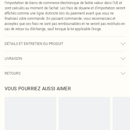
l’importation de biens de commerce électronique de faible valeur dans l’UE et
sont calculés au moment de l’achat. Les frais de douane et d’importation seront
affichés comme une ligne distincte lors du paiement avant que vous ne
finalisiez votre commande. En passant commande, vous reconnaissez et
acceptez que ces frais ne sont pas remboursables et ne seront pas restitués en
cas de retour ou d’échange, sauf lorsque la loi applicable l’exige.
DÉTAILS ET ENTRETIEN DU PRODUIT
95% Polyester, 5% Élasthanne Veuillez noter : en raison du tissu utilisé, la
LIVRAISON
couleur peut déteindre.
Livraison standard France
0
RETOURS
Jusqu'à 7 jours ouvrables
Un problème survient ? Vous disposez de 21 jours à compter de la réception
Livraison express France
€7.99
VOUS POURRIEZ AUSSI AIMER
pour nous retourner un article.
Jusqu'à 2-3 jours ouvrables
Veuillez noter que nous ne pouvons pas rembourser les masques tendance, les
Livraison en Point Relais
€2.99
cosmétiques, les bijoux pour piercings, les jouets pour adultes, les maillots de
Jusqu'à 7 jours ouvrables
bain ou la lingerie si l'opercule d'hygiène est endommagé ou endommagé.
Les chaussures et/ou vêtements doivent être non portés, non lavés et porter
leurs étiquettes d'origine. Les chaussures doivent également être essayées en
intérieur. Les articles pour la maison, y compris le linge de lit, les matelas, les