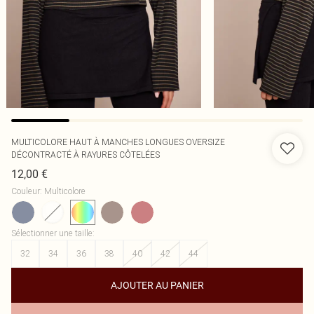
MULTICOLORE HAUT À MANCHES LONGUES OVERSIZE
DÉCONTRACTÉ À RAYURES CÔTELÉES
12,00 €
Couleur
:
Multicolore
Sélectionner une taille
:
32
34
36
38
40
42
44
AJOUTER AU PANIER