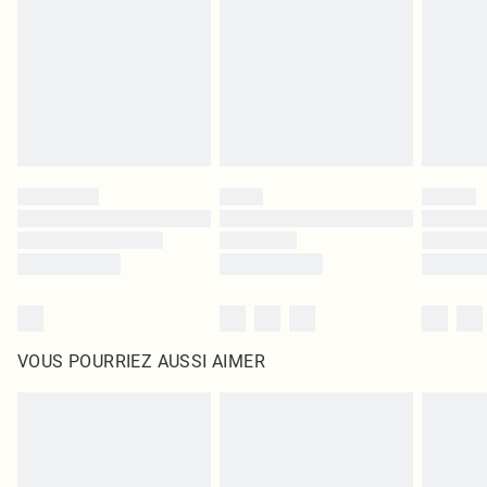
surmatelas et les oreillers, doivent être inutilisés et dans leur emballage
d'origine non ouvert. Ceci n'affecte pas vos droits statutaires.
Cliquez
ici
pour consulter l'intégralité de notre politique de retour.
VOUS POURRIEZ AUSSI AIMER