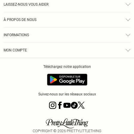
LAISSEZ-NOUS VOUS AIDER
Assistance
À PROPOS DE NOUS
Retours
À Notre Sujet
Guide Des Tailles
INFORMATIONS
PLT Réduction pour les étudiants
Livraison
Conditions Générales
Diversité
Royalty
MON COMPTE
Politique De Confidentialité
Klarna
Cookies
Informations Sur L’App PLT
Réduction étudiant - Student Beans
Téléchargez notre application
Historique
Suivez-nous sur les réseaux sociaux
COPYRIGHT ©
2026
PRETTYLITTLETHING