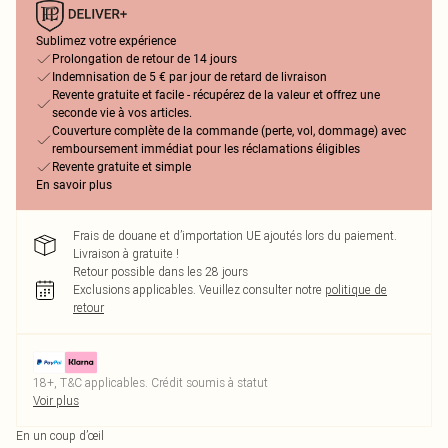
Sublimez votre expérience
Prolongation de retour de 14 jours
Indemnisation de 5 € par jour de retard de livraison
Revente gratuite et facile - récupérez de la valeur et offrez une
seconde vie à vos articles.
Couverture complète de la commande (perte, vol, dommage) avec
remboursement immédiat pour les réclamations éligibles
Revente gratuite et simple
En savoir plus
Frais de douane et d’importation UE ajoutés lors du paiement.
Livraison à gratuite !
Retour possible dans les 28 jours
Exclusions applicables.
Veuillez consulter notre
politique de
retour
18+, T&C applicables. Crédit soumis à statut
Voir plus
En un coup d’œil