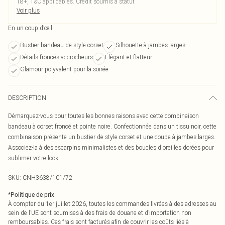
18+, T&C applicables. Crédit soumis à statut
Voir plus
En un coup d’œil
Bustier bandeau de style corset
Silhouette à jambes larges
Détails froncés accrocheurs
Élégant et flatteur
Glamour polyvalent pour la soirée
DESCRIPTION
Démarquez-vous pour toutes les bonnes raisons avec cette combinaison
bandeau à corset froncé et pointe noire. Confectionnée dans un tissu noir, cette
combinaison présente un bustier de style corset et une coupe à jambes larges.
Associez-la à des escarpins minimalistes et des boucles d'oreilles dorées pour
sublimer votre look.
SKU:
CNH3638/101/72
*
Politique de prix
À compter du 1er juillet 2026, toutes les commandes livrées à des adresses au
sein de l’UE sont soumises à des frais de douane et d’importation non
remboursables. Ces frais sont facturés afin de couvrir les coûts liés à