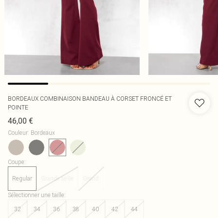
BORDEAUX COMBINAISON BANDEAU À CORSET FRONCÉ ET
POINTE
46,00 €
Couleur
:
Bordeaux
Coupe
:
Regular
Grande taille
Grand
Sélectionner une taille
:
32
34
36
38
40
42
44