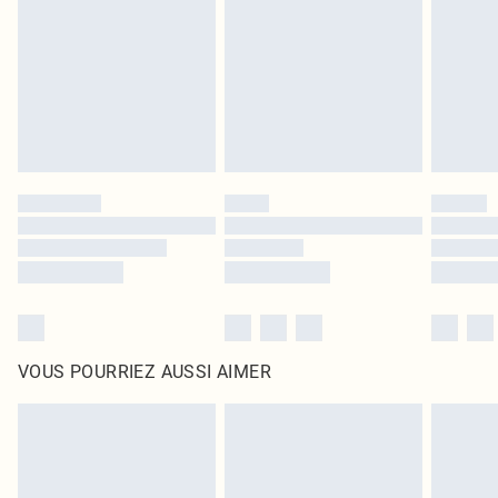
surmatelas et les oreillers, doivent être inutilisés et dans leur emballage
d'origine non ouvert. Ceci n'affecte pas vos droits statutaires.
Cliquez
ici
pour consulter l'intégralité de notre politique de retour.
VOUS POURRIEZ AUSSI AIMER