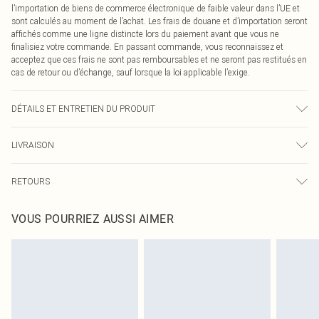
l’importation de biens de commerce électronique de faible valeur dans l’UE et
sont calculés au moment de l’achat. Les frais de douane et d’importation seront
affichés comme une ligne distincte lors du paiement avant que vous ne
finalisiez votre commande. En passant commande, vous reconnaissez et
acceptez que ces frais ne sont pas remboursables et ne seront pas restitués en
cas de retour ou d’échange, sauf lorsque la loi applicable l’exige.
DÉTAILS ET ENTRETIEN DU PRODUIT
74,0 % Polyester, 21,0 % Viscose, 5,0 % Élasthanne Veuillez noter : en raison du
LIVRAISON
tissu utilisé, la couleur peut déteindre.
Livraison standard France
€2.99
RETOURS
Jusqu'à 7 jours ouvrables
Un problème survient ? Vous disposez de 21 jours à compter de la réception
Livraison express France
€9.99
VOUS POURRIEZ AUSSI AIMER
pour nous retourner un article.
Jusqu'à 2-3 jours ouvrables
Veuillez noter que nous ne pouvons pas rembourser les masques tendance, les
Livraison en Point Relais
€2.99
cosmétiques, les bijoux pour piercings, les jouets pour adultes, les maillots de
Jusqu'à 7 jours ouvrables
bain ou la lingerie si l'opercule d'hygiène est endommagé ou endommagé.
Les chaussures et/ou vêtements doivent être non portés, non lavés et porter
leurs étiquettes d'origine. Les chaussures doivent également être essayées en
intérieur. Les articles pour la maison, y compris le linge de lit, les matelas, les