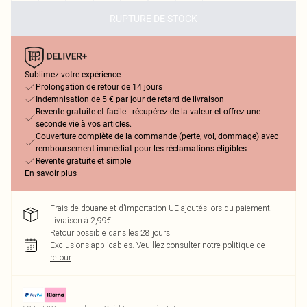
RUPTURE DE STOCK
Sublimez votre expérience
Prolongation de retour de 14 jours
Indemnisation de 5 € par jour de retard de livraison
Revente gratuite et facile - récupérez de la valeur et offrez une
seconde vie à vos articles.
Couverture complète de la commande (perte, vol, dommage) avec
remboursement immédiat pour les réclamations éligibles
Revente gratuite et simple
En savoir plus
Frais de douane et d’importation UE ajoutés lors du paiement.
Livraison à 2,99€ !
Retour possible dans les 28 jours
Exclusions applicables.
Veuillez consulter notre
politique de
retour