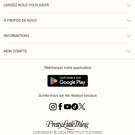
LAISSEZ-NOUS VOUS AIDER
Assistance
À PROPOS DE NOUS
Retours
À Notre Sujet
Guide Des Tailles
INFORMATIONS
PLT Réduction pour les étudiants
Livraison
Conditions Générales
Diversité
Royalty
MON COMPTE
Politique De Confidentialité
Klarna
Cookies
Informations Sur L’App PLT
Réduction étudiant - Student Beans
Téléchargez notre application
Historique
Suivez-nous sur les réseaux sociaux
COPYRIGHT ©
2026
PRETTYLITTLETHING