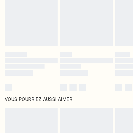
surmatelas et les oreillers, doivent être inutilisés et dans leur emballage
d'origine non ouvert. Ceci n'affecte pas vos droits statutaires.
Cliquez
ici
pour consulter l'intégralité de notre politique de retour.
VOUS POURRIEZ AUSSI AIMER