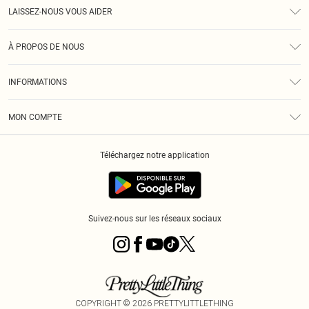
LAISSEZ-NOUS VOUS AIDER
Assistance
À PROPOS DE NOUS
Retours
À Notre Sujet
Guide Des Tailles
INFORMATIONS
PLT Réduction pour les étudiants
Livraison
Conditions Générales
Diversité
Royalty
MON COMPTE
Politique De Confidentialité
Klarna
Cookies
Informations Sur L’App PLT
Réduction étudiant - Student Beans
Téléchargez notre application
Historique
Suivez-nous sur les réseaux sociaux
COPYRIGHT ©
2026
PRETTYLITTLETHING