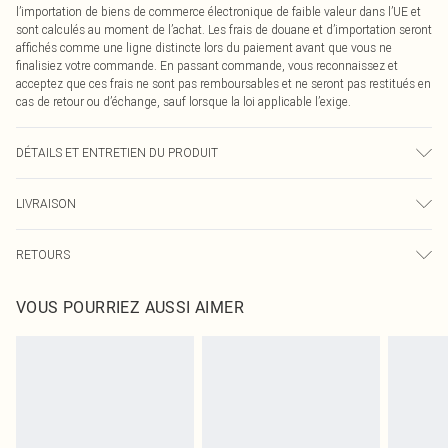
l’importation de biens de commerce électronique de faible valeur dans l’UE et
sont calculés au moment de l’achat. Les frais de douane et d’importation seront
affichés comme une ligne distincte lors du paiement avant que vous ne
finalisiez votre commande. En passant commande, vous reconnaissez et
acceptez que ces frais ne sont pas remboursables et ne seront pas restitués en
cas de retour ou d’échange, sauf lorsque la loi applicable l’exige.
DÉTAILS ET ENTRETIEN DU PRODUIT
74,0 % Polyester, 21,0 % Viscose, 5,0 % Élasthanne Veuillez noter : en raison du
LIVRAISON
tissu utilisé, la couleur peut déteindre.
Livraison standard France
€2.99
RETOURS
Jusqu'à 7 jours ouvrables
Un problème survient ? Vous disposez de 21 jours à compter de la réception
Livraison express France
€9.99
VOUS POURRIEZ AUSSI AIMER
pour nous retourner un article.
Jusqu'à 2-3 jours ouvrables
Veuillez noter que nous ne pouvons pas rembourser les masques tendance, les
Livraison en Point Relais
€2.99
cosmétiques, les bijoux pour piercings, les jouets pour adultes, les maillots de
Jusqu'à 7 jours ouvrables
bain ou la lingerie si l'opercule d'hygiène est endommagé ou endommagé.
Les chaussures et/ou vêtements doivent être non portés, non lavés et porter
leurs étiquettes d'origine. Les chaussures doivent également être essayées en
intérieur. Les articles pour la maison, y compris le linge de lit, les matelas, les