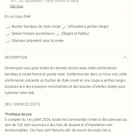
18+, T&C applicables. Crédit soumis à statut
Voir plus
En un coup d’œil
Bustier bandeau de style corset
Silhouette à jambes larges
Détails froncés accrocheurs
Élégant et flatteur
Glamour polyvalent pour la soirée
DESCRIPTION
Démarquez-vous pour toutes les bonnes raisons avec cette combinaison
bandeau à corset froncé et pointe noire. Confectionnée dans un tissu noir, cette
combinaison présente un bustier de style corset et une coupe à jambes larges.
Associez-la à des escarpins minimalistes et des boucles d'oreilles dorées pour
sublimer votre look.
SKU:
CNC4122/23/72
*
Politique de prix
À compter du 1er juillet 2026, toutes les commandes livrées à des adresses au
sein de l’UE sont soumises à des frais de douane et d’importation non
remboursables. Ces frais sont facturés afin de couvrir les coûts liés à