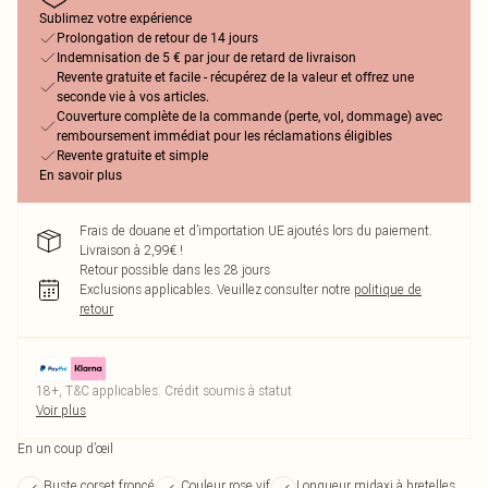
Sublimez votre expérience
Prolongation de retour de 14 jours
Indemnisation de 5 € par jour de retard de livraison
Revente gratuite et facile - récupérez de la valeur et offrez une
seconde vie à vos articles.
Couverture complète de la commande (perte, vol, dommage) avec
remboursement immédiat pour les réclamations éligibles
Revente gratuite et simple
En savoir plus
Frais de douane et d’importation UE ajoutés lors du paiement.
Livraison à 2,99€ !
Retour possible dans les 28 jours
Exclusions applicables.
Veuillez consulter notre
politique de
retour
18+, T&C applicables. Crédit soumis à statut
Voir plus
En un coup d’œil
Buste corset froncé
Couleur rose vif
Longueur midaxi à bretelles