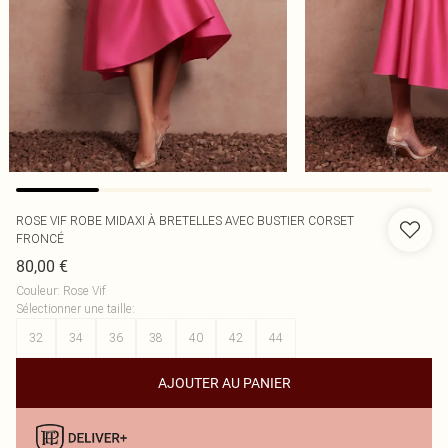
ROSE VIF ROBE MIDAXI À BRETELLES AVEC BUSTIER CORSET
FRONCÉ
80,00 €
Couleur
:
Rose Vif
Sélectionner une taille
:
32
34
36
38
40
42
44
AJOUTER AU PANIER