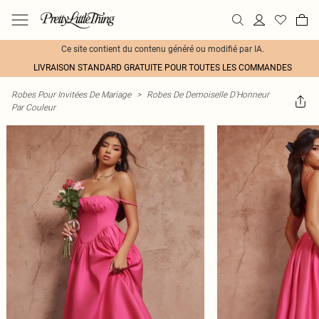
Ce site contient du contenu généré ou modifié par IA.
LIVRAISON STANDARD GRATUITE POUR TOUTES LES COMMANDES
Robes Pour Invitées De Mariage
>
Robes De Demoiselle D'Honneur
Par Couleur