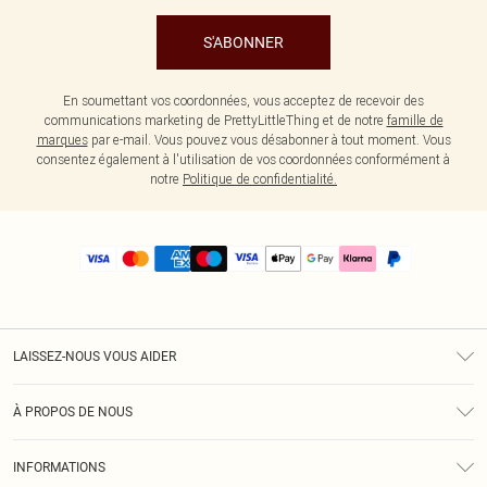
S'ABONNER
En soumettant vos coordonnées, vous acceptez de recevoir des
communications marketing de PrettyLittleThing et de notre
famille de
marques
par e-mail. Vous pouvez vous désabonner à tout moment. Vous
consentez également à l'utilisation de vos coordonnées conformément à
notre
Politique de confidentialité.
LAISSEZ-NOUS VOUS AIDER
Assistance
À PROPOS DE NOUS
Retours
À Notre Sujet
Guide Des Tailles
INFORMATIONS
PLT Réduction pour les étudiants
Livraison