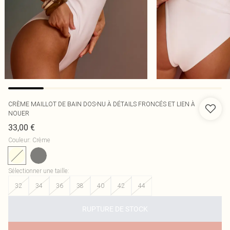
CRÈME MAILLOT DE BAIN DOS-NU À DÉTAILS FRONCÉS ET LIEN À
NOUER
33,00 €
Couleur
:
Crème
Sélectionner une taille
:
32
34
36
38
40
42
44
RUPTURE DE STOCK