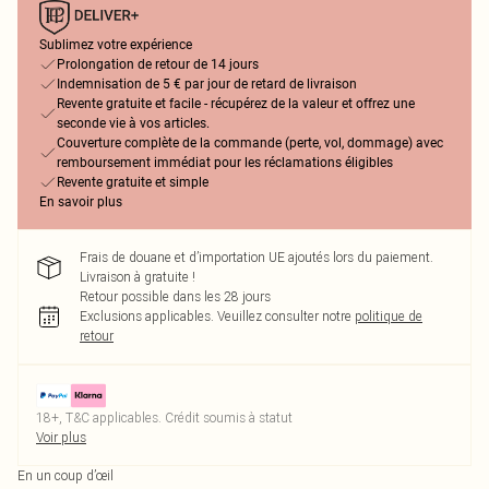
Sublimez votre expérience
Prolongation de retour de 14 jours
Indemnisation de 5 € par jour de retard de livraison
Revente gratuite et facile - récupérez de la valeur et offrez une
seconde vie à vos articles.
Couverture complète de la commande (perte, vol, dommage) avec
remboursement immédiat pour les réclamations éligibles
Revente gratuite et simple
En savoir plus
Frais de douane et d’importation UE ajoutés lors du paiement.
Livraison à gratuite !
Retour possible dans les 28 jours
Exclusions applicables.
Veuillez consulter notre
politique de
retour
18+, T&C applicables. Crédit soumis à statut
Voir plus
En un coup d’œil