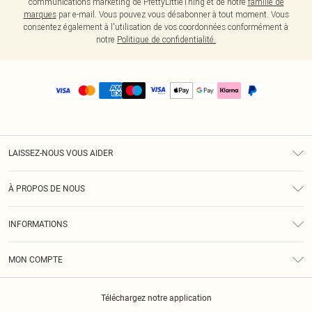
communications marketing de PrettyLittleThing et de notre
famille de
marques
par e-mail. Vous pouvez vous désabonner à tout moment. Vous
consentez également à l'utilisation de vos coordonnées conformément à
notre
Politique de confidentialité.
LAISSEZ-NOUS VOUS AIDER
Assistance
À PROPOS DE NOUS
Retours
À Notre Sujet
Guide Des Tailles
INFORMATIONS
PLT Réduction pour les étudiants
Livraison
Conditions Générales
Diversité
Royalty
MON COMPTE
Politique De Confidentialité
Klarna
Cookies
Informations Sur L’App PLT
Réduction étudiant - Student Beans
Téléchargez notre application
Historique