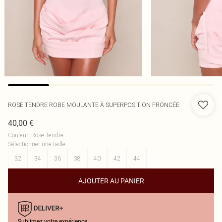
ROSE TENDRE ROBE MOULANTE À SUPERPOSITION FRONCÉE
40,00 €
Couleur
:
Rose Tendre
Sélectionner une taille
:
32
34
36
38
40
42
44
AJOUTER AU PANIER
Sublimez votre expérience