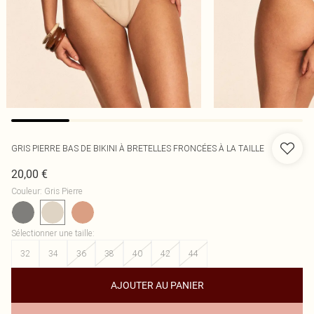
GRIS PIERRE BAS DE BIKINI À BRETELLES FRONCÉES À LA TAILLE
20,00 €
Couleur
:
Gris Pierre
Sélectionner une taille
:
32
34
36
38
40
42
44
AJOUTER AU PANIER