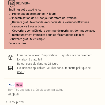
Sublimez votre expérience
Prolongation de retour de 14 jours
Indemnisation de 5 € par jour de retard de livraison
Revente gratuite et facile - récupérez de la valeur et offrez une
seconde vie à vos articles.
Couverture complète de la commande (perte, vol, dommage) avec
remboursement immédiat pour les réclamations éligibles
Revente gratuite et simple
En savoir plus
Frais de douane et d’importation UE ajoutés lors du paiement.
Livraison à gratuite !
Retour possible dans les 28 jours
Exclusions applicables.
Veuillez consulter notre
politique de
retour
18+, T&C applicables. Crédit soumis à statut
Voir plus
En un coup d’œil