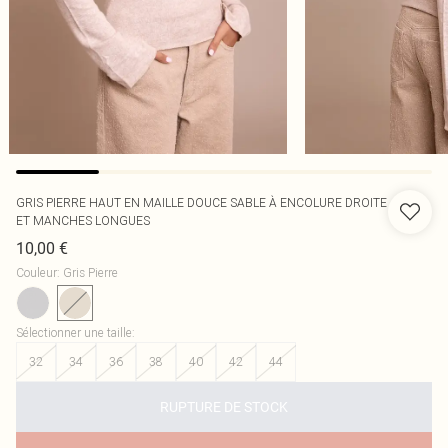
GRIS PIERRE HAUT EN MAILLE DOUCE SABLE À ENCOLURE DROITE
ET MANCHES LONGUES
10,00 €
Couleur
:
Gris Pierre
Sélectionner une taille
:
32
34
36
38
40
42
44
RUPTURE DE STOCK