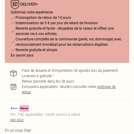
Sublimez votre expérience
Prolongation de retour de 14 jours
Indemnisation de 5 € par jour de retard de livraison
Revente gratuite et facile - récupérez de la valeur et offrez une
seconde vie à vos articles.
Couverture complète de la commande (perte, vol, dommage) avec
remboursement immédiat pour les réclamations éligibles
Revente gratuite et simple
En savoir plus
Frais de douane et d’importation UE ajoutés lors du paiement.
Livraison à gratuite !
Retour possible dans les 28 jours
Exclusions applicables.
Veuillez consulter notre
politique de
retour
18+, T&C applicables. Crédit soumis à statut
Voir plus
En un coup d’œil