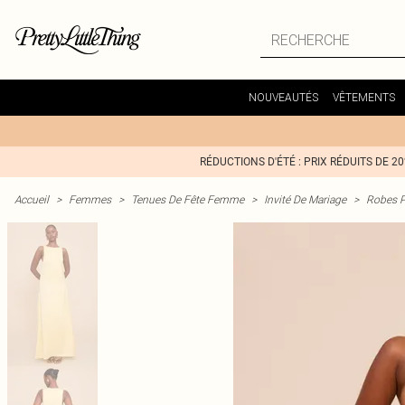
NOUVEAUTÉS
VÊTEMENTS
RÉDUCTIONS D'ÉTÉ : PRIX RÉDUITS DE 2
Accueil
>
Femmes
>
Tenues De Fête Femme
>
Invité De Mariage
>
Robes P