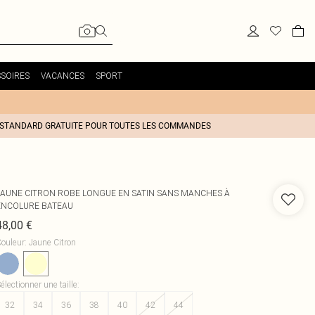
SOIRES
VACANCES
SPORT
 STANDARD GRATUITE POUR TOUTES LES COMMANDES
JAUNE CITRON ROBE LONGUE EN SATIN SANS MANCHES À
ENCOLURE BATEAU
48,00 €
ouleur
:
Jaune Citron
électionner une taille
:
32
34
36
38
40
42
44