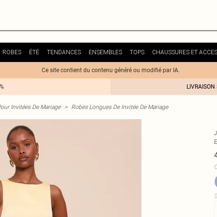
ROBES
ÉTÉ
TENDANCES
ENSEMBLES
TOPS
CHAUSSURES ET ACCES
Ce site contient du contenu généré ou modifié par IA.
0%
LIVRAISON
our Invitées De Mariage
>
Robes Longues De Invitée De Mariage
C
S