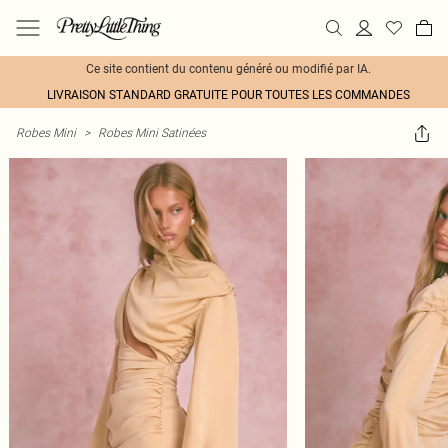
Ce site contient du contenu généré ou modifié par IA.
LIVRAISON STANDARD GRATUITE POUR TOUTES LES COMMANDES
Robes Mini
>
Robes Mini Satinées