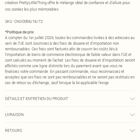
création PrettyLittleThing offre le mélange idéal de confiance et d'allure pour
vos soirées les plus mémorables.
SKU:
CNO0096/18/72
*
Politique de prix
À compter du 1er juillet 2026, toutes les commandes livrées à des adresses au
sein de l’UE sont soumises à des frais de douane et d’importation non
remboursables. Ces frais sont facturés afin de couvrir les coûts liés à
l’importation de biens de commerce électronique de faible valeur dans l’UE et
sont calculés au moment de l’achat. Les frais de douane et d’importation seront
affichés comme une ligne distincte lors du paiement avant que vous ne
finalisiez votre commande. En passant commande, vous reconnaissez et
acceptez que ces frais ne sont pas remboursables et ne seront pas restitués en
cas de retour ou d’échange, sauf lorsque la loi applicable l’exige.
DÉTAILS ET ENTRETIEN DU PRODUIT
100,0 % Polyester Veuillez noter : en raison du tissu utilisé, la couleur peut
LIVRAISON
déteindre.
Livraison standard France
€2.99
RETOURS
Jusqu'à 7 jours ouvrables