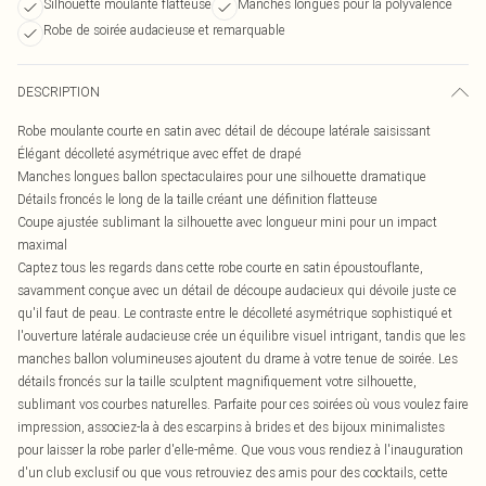
Silhouette moulante flatteuse
Manches longues pour la polyvalence
Robe de soirée audacieuse et remarquable
DESCRIPTION
Robe moulante courte en satin avec détail de découpe latérale saisissant
Élégant décolleté asymétrique avec effet de drapé
Manches longues ballon spectaculaires pour une silhouette dramatique
Détails froncés le long de la taille créant une définition flatteuse
Coupe ajustée sublimant la silhouette avec longueur mini pour un impact
maximal
Captez tous les regards dans cette robe courte en satin époustouflante,
savamment conçue avec un détail de découpe audacieux qui dévoile juste ce
qu'il faut de peau. Le contraste entre le décolleté asymétrique sophistiqué et
l'ouverture latérale audacieuse crée un équilibre visuel intrigant, tandis que les
manches ballon volumineuses ajoutent du drame à votre tenue de soirée. Les
détails froncés sur la taille sculptent magnifiquement votre silhouette,
sublimant vos courbes naturelles. Parfaite pour ces soirées où vous voulez faire
impression, associez-la à des escarpins à brides et des bijoux minimalistes
pour laisser la robe parler d'elle-même. Que vous vous rendiez à l'inauguration
d'un club exclusif ou que vous retrouviez des amis pour des cocktails, cette