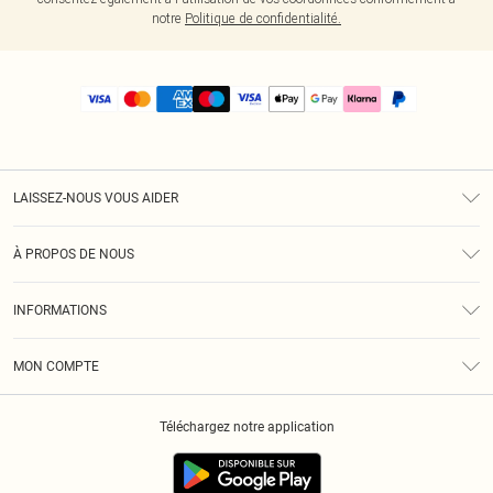
notre
Politique de confidentialité.
LAISSEZ-NOUS VOUS AIDER
Assistance
À PROPOS DE NOUS
Retours
À Notre Sujet
Guide Des Tailles
INFORMATIONS
PLT Réduction pour les étudiants
Livraison
Conditions Générales
Diversité
Royalty
MON COMPTE
Politique De Confidentialité
Klarna
Cookies
Informations Sur L’App PLT
Réduction étudiant - Student Beans
Téléchargez notre application
Historique