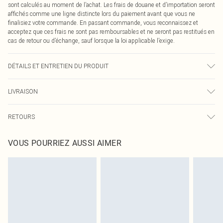
sont calculés au moment de l’achat. Les frais de douane et d’importation seront
affichés comme une ligne distincte lors du paiement avant que vous ne
finalisiez votre commande. En passant commande, vous reconnaissez et
acceptez que ces frais ne sont pas remboursables et ne seront pas restitués en
cas de retour ou d’échange, sauf lorsque la loi applicable l’exige.
DÉTAILS ET ENTRETIEN DU PRODUIT
100% Polyester Veuillez noter : en raison du tissu utilisé, la couleur peut
LIVRAISON
déteindre.
Livraison standard France
€2.99
RETOURS
Jusqu'à 7 jours ouvrables
Un problème survient ? Vous disposez de 21 jours à compter de la réception
Livraison express France
€9.99
VOUS POURRIEZ AUSSI AIMER
pour nous retourner un article.
Jusqu'à 2-3 jours ouvrables
Veuillez noter que nous ne pouvons pas rembourser les masques tendance, les
Livraison en Point Relais
€2.99
cosmétiques, les bijoux pour piercings, les jouets pour adultes, les maillots de
Jusqu'à 7 jours ouvrables
bain ou la lingerie si l'opercule d'hygiène est endommagé ou endommagé.
Les chaussures et/ou vêtements doivent être non portés, non lavés et porter
leurs étiquettes d'origine. Les chaussures doivent également être essayées en
intérieur. Les articles pour la maison, y compris le linge de lit, les matelas, les
surmatelas et les oreillers, doivent être inutilisés et dans leur emballage