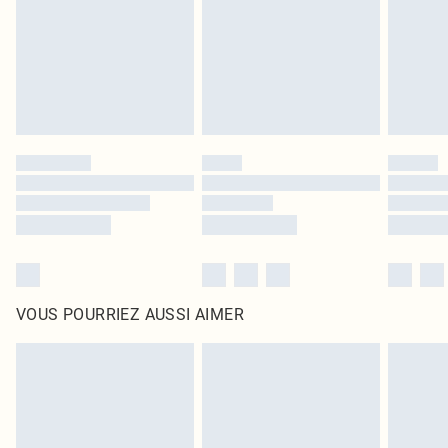
d'origine non ouvert. Ceci n'affecte pas vos droits statutaires.
Cliquez
ici
pour consulter l'intégralité de notre politique de retour.
VOUS POURRIEZ AUSSI AIMER