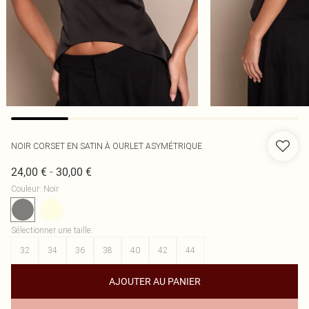
NOIR CORSET EN SATIN À OURLET ASYMÉTRIQUE
-
24,00 €
30,00 €
Couleur
:
Noir
Sélectionner une taille
:
32
34
36
38
40
42
44
AJOUTER AU PANIER