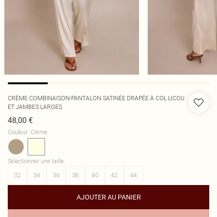
CRÈME COMBINAISON-PANTALON SATINÉE DRAPÉE À COL LICOU
ET JAMBES LARGES
48,00 €
Couleur
:
Crème
Sélectionner une taille
:
32
34
36
38
40
42
44
AJOUTER AU PANIER