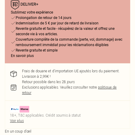
Sublimez votre expérience
Prolongation de retour de 14 jours
Indemnisation de 5 € par jour de retard de livraison
Revente gratuite et facile - récupérez de la valeur et offrez une
seconde vie à vos articles.
Couverture complète de la commande (perte, vol, dommage) avec
remboursement immédiat pour les réclamations éligibles
Revente gratuite et simple
En savoir plus
Frais de douane et d’importation UE ajoutés lors du paiement.
Livraison à 2,99€ !
Retour possible dans les 28 jours
Exclusions applicables.
Veuillez consulter notre
politique de
retour
18+, T&C applicables. Crédit soumis à statut
Voir plus
En un coup d’œil