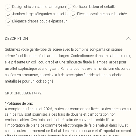
Design chic en satin champignon
Col licou flatteur et détaillé
Jambes larges élégantes sans effort
Pièce polyvalente pour la soirée
Élégance drapée double épaisseur
DESCRIPTION
Sublimez votre garde-robe de soirée avec la combinaison-pantalon satinée
crème à col licou drapé et jambes larges. Confectionnée dans un satin luxueux,
elle présente un col licou drapé et une silhouette fluide à jambes larges pour
un effet sophistiqué et allongeant. Parfaite pour les événements formels ou les
soirées en amoureux, associez-la à des escarpins à brides et une pochette
métallisée pour un look soigné.
SKU:
CNO3093/14/72
*
Politique de prix
À compter du 1er juillet 2026, toutes les commandes livrées à des adresses au
sein de l’UE sont soumises à des frais de douane et d’importation non
remboursables. Ces frais sont facturés afin de couvrir les coûts liés à
l’importation de biens de commerce électronique de faible valeur dans l’UE et
sont calculés au moment de l’achat. Les frais de douane et d’importation seront