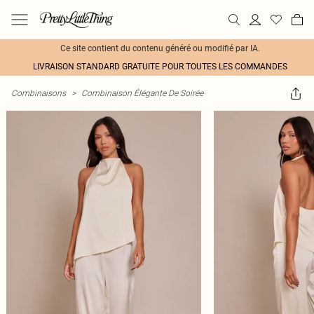
Ce site contient du contenu généré ou modifié par IA.
LIVRAISON STANDARD GRATUITE POUR TOUTES LES COMMANDES
Combinaisons
>
Combinaison Élégante De Soirée