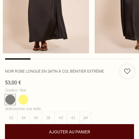
NOIR ROBE LONGUE EN SATIN À COL BÉNITIER EXTRÊME
53,00 €
Couleur
:
Noir
Sélectionner une taille
:
32
34
36
38
40
42
44
AJOUTER AU PANIER