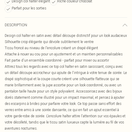
Design col halter élégant
Riche couleur chocolat
Parfait pour les sorties
DESCRIPTION
Design col halter en satin avec détail découpe distinctif pour un look audacieux
Silhouette crop élégante qui dévoile subtilement le ventre
Tissu froncé au niveau de l'encolure créant un drapé élégant
Attache à nouer au cou pour un ajustement et un maintien personnalisables
Fait partie d'un ensemble coordonné - parfait pour mixer ou assortir
Attirez tous les regards avec ce top col halter en satin saisissant, conçu avec
un détail découpe accrocheur qui ajoute de l'intrigue à votre tenue de soirée. Le
drapé sophistiqué et la coupe courte créent une silhouette flatteuse qui se
marie brillamment avec la jupe assortie pour un look coordonné, ou avec un
pantalon taille haute pour un style polyvalent. Accessoirisez avec des bijoux
dorés statement comme illustré pour un impact maximal, et pensez à ajouter
des escarpins à brides pour parfaire votre look. Ce top passe sans effort des
verres entre amis à une soirée dansante, ce qui en fait un ajout essentiel à
votre garde-robe de soirée. L'encolure halter attire l'attention sur vos épaules et
votre décolleté, tandis que le tissu satin luxueux capte la lumière au fil de vos
aventures nocturnes.