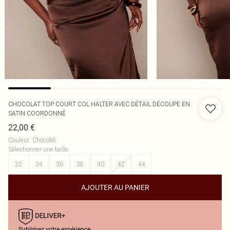
CHOCOLAT TOP COURT COL HALTER AVEC DÉTAIL DÉCOUPE EN
SATIN COORDONNÉ
22,00 €
Couleur
:
Chocolat
Sélectionner une taille
:
32
34
36
38
40
42
44
AJOUTER AU PANIER
Sublimez votre expérience