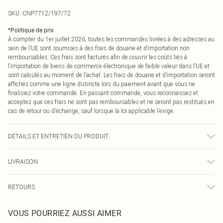
SKU:
CNP7712/197/72
*
Politique de prix
À compter du 1er juillet 2026, toutes les commandes livrées à des adresses au
sein de l’UE sont soumises à des frais de douane et d’importation non
remboursables. Ces frais sont facturés afin de couvrir les coûts liés à
l’importation de biens de commerce électronique de faible valeur dans l’UE et
sont calculés au moment de l’achat. Les frais de douane et d’importation seront
affichés comme une ligne distincte lors du paiement avant que vous ne
finalisiez votre commande. En passant commande, vous reconnaissez et
acceptez que ces frais ne sont pas remboursables et ne seront pas restitués en
cas de retour ou d’échange, sauf lorsque la loi applicable l’exige.
DÉTAILS ET ENTRETIEN DU PRODUIT
100% Polyester Veuillez noter : en raison du tissu utilisé, la couleur peut
LIVRAISON
déteindre.
Livraison standard France
0
RETOURS
Jusqu'à 7 jours ouvrables
Un problème survient ? Vous disposez de 21 jours à compter de la réception
Livraison express France
€7.99
VOUS POURRIEZ AUSSI AIMER
pour nous retourner un article.
Jusqu'à 2-3 jours ouvrables