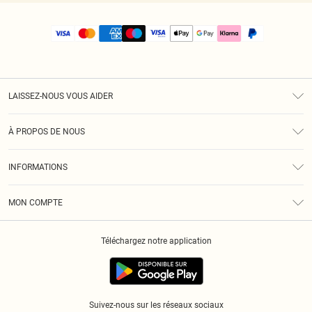
LAISSEZ-NOUS VOUS AIDER
Assistance
À PROPOS DE NOUS
Retours
À Notre Sujet
Guide Des Tailles
INFORMATIONS
PLT Réduction pour les étudiants
Livraison
Conditions Générales
Diversité
Royalty
MON COMPTE
Politique De Confidentialité
Klarna
Cookies
Informations Sur L’App PLT
Réduction étudiant - Student Beans
Téléchargez notre application
Historique
Suivez-nous sur les réseaux sociaux