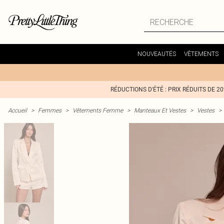
NOUVEAUTÉS
VÊTEMENTS
RÉDUCTIONS D'ÉTÉ : PRIX RÉDUITS DE 2
Accueil
>
Femmes
>
Vêtements Femme
>
Manteaux Et Vestes
>
Vestes
>