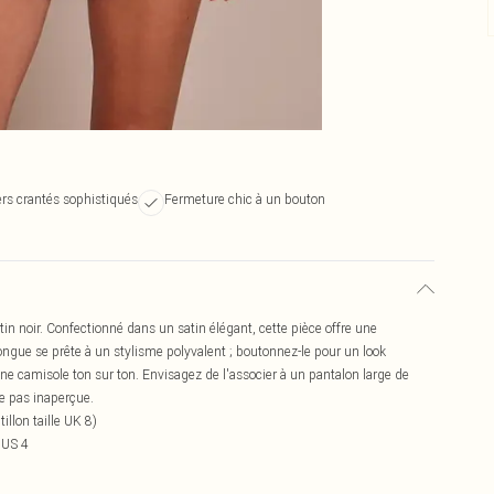
rs crantés sophistiqués
Fermeture chic à un bouton
in noir. Confectionné dans un satin élégant, cette pièce offre une
longue se prête à un stylisme polyvalent ; boutonnez-le pour un look
une camisole ton sur ton. Envisagez de l'associer à un pantalon large de
e pas inaperçue.
llon taille UK 8)
 US 4