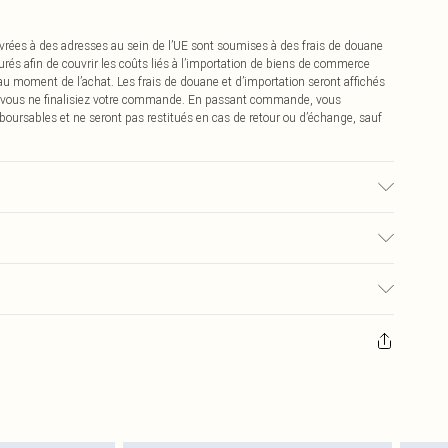
vrées à des adresses au sein de l’UE sont soumises à des frais de douane
urés afin de couvrir les coûts liés à l’importation de biens de commerce
 au moment de l’achat. Les frais de douane et d’importation seront affichés
 vous ne finalisiez votre commande. En passant commande, vous
boursables et ne seront pas restitués en cas de retour ou d’échange, sauf
lisé, des transferts de couleur peuvent se produire.
0
pter de la réception pour nous retourner un article.
€7.99
masques tendance, les cosmétiques, les bijoux pour piercings, les jouets
'opercule d'hygiène est endommagé ou endommagé.
€2.99
 non lavés et porter leurs étiquettes d'origine. Les chaussures doivent
a maison, y compris le linge de lit, les matelas, les surmatelas et les
d'origine non ouvert. Ceci n'affecte pas vos droits statutaires.