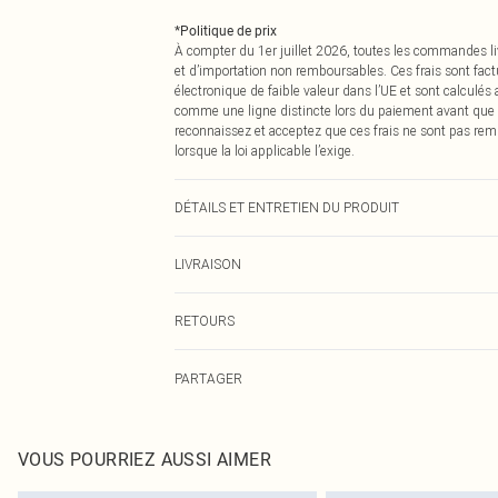
*
Politique de prix
À compter du 1er juillet 2026, toutes les commandes li
et d’importation non remboursables. Ces frais sont fact
électronique de faible valeur dans l’UE et sont calculés
comme une ligne distincte lors du paiement avant que
reconnaissez et acceptez que ces frais ne sont pas rem
lorsque la loi applicable l’exige.
DÉTAILS ET ENTRETIEN DU PRODUIT
100,0 % Polyester Veuillez noter : en raison du tissu uti
LIVRAISON
Livraison standard France
RETOURS
Jusqu'à 7 jours ouvrables
Un problème survient ? Vous disposez de 21 jours à com
Livraison express France
PARTAGER
Veuillez noter que nous ne pouvons pas rembourser les 
Jusqu'à 2-3 jours ouvrables
pour adultes, les maillots de bain ou la lingerie si l
Livraison en Point Relais
Les chaussures et/ou vêtements doivent être non portés,
Jusqu'à 7 jours ouvrables
également être essayées en intérieur. Les articles pour l
VOUS POURRIEZ AUSSI AIMER
oreillers, doivent être inutilisés et dans leur emballage 