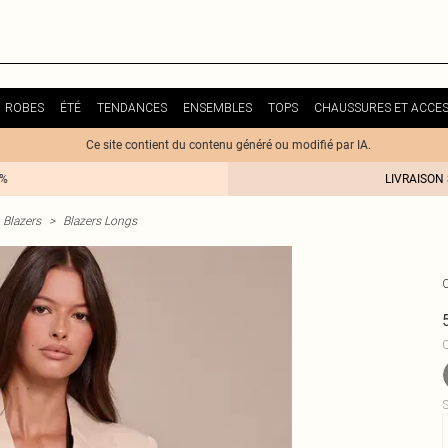
ROBES
ÉTÉ
TENDANCES
ENSEMBLES
TOPS
CHAUSSURES ET ACCES
Ce site contient du contenu généré ou modifié par IA.
0%
LIVRAISON
Blazers
>
Blazers Longs
C
S