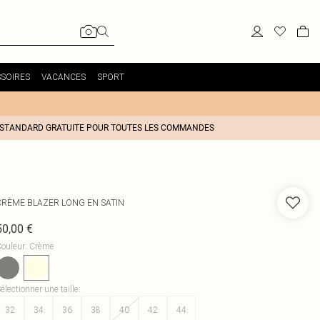
SOIRES
VACANCES
SPORT
 STANDARD GRATUITE POUR TOUTES LES COMMANDES
CRÈME BLAZER LONG EN SATIN
50,00 €
ouleur
:
Crème
électionner une taille
:
32
34
36
38
40
42
44