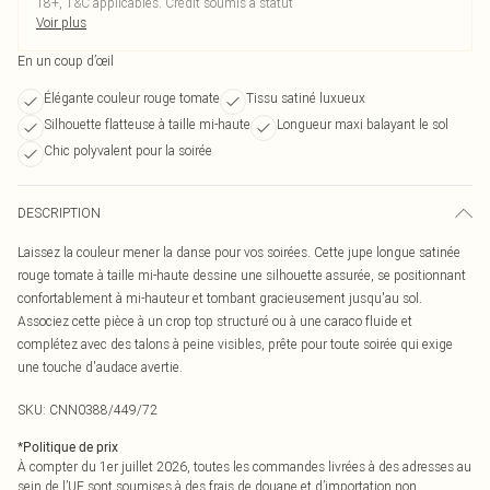
18+, T&C applicables. Crédit soumis à statut
Voir plus
En un coup d’œil
Élégante couleur rouge tomate
Tissu satiné luxueux
Silhouette flatteuse à taille mi-haute
Longueur maxi balayant le sol
Chic polyvalent pour la soirée
DESCRIPTION
Laissez la couleur mener la danse pour vos soirées. Cette jupe longue satinée
rouge tomate à taille mi-haute dessine une silhouette assurée, se positionnant
confortablement à mi-hauteur et tombant gracieusement jusqu'au sol.
Associez cette pièce à un crop top structuré ou à une caraco fluide et
complétez avec des talons à peine visibles, prête pour toute soirée qui exige
une touche d'audace avertie.
SKU:
CNN0388/449/72
*
Politique de prix
À compter du 1er juillet 2026, toutes les commandes livrées à des adresses au
sein de l’UE sont soumises à des frais de douane et d’importation non