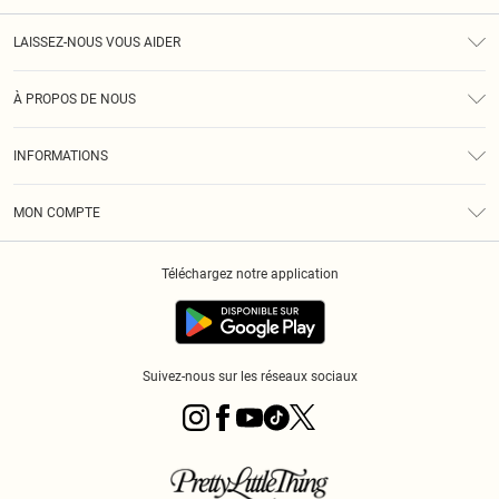
LAISSEZ-NOUS VOUS AIDER
Assistance
À PROPOS DE NOUS
Retours
À Notre Sujet
Guide Des Tailles
INFORMATIONS
PLT Réduction pour les étudiants
Livraison
Conditions Générales
Diversité
Royalty
MON COMPTE
Politique De Confidentialité
Klarna
Cookies
Informations Sur L’App PLT
Réduction étudiant - Student Beans
Téléchargez notre application
Historique
Suivez-nous sur les réseaux sociaux