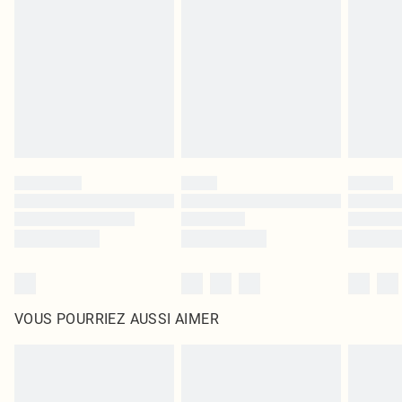
intérieur. Les articles pour la maison, y compris le linge de lit, les matelas, les
surmatelas et les oreillers, doivent être inutilisés et dans leur emballage
d'origine non ouvert. Ceci n'affecte pas vos droits statutaires.
Cliquez
ici
pour consulter l'intégralité de notre politique de retour.
VOUS POURRIEZ AUSSI AIMER