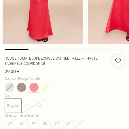
ROUGE TOMATE JUPE LONGUE SATINÉE TAILLE MI-HAUTE
ENSEMBLE COORDONNÉ
29,00 €
Couleur
:
Rouge Tomate
Coupe
:
Regular
Grande taille
Sélectionner une taille
:
32
34
36
38
40
42
44