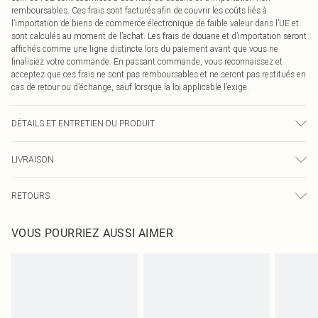
remboursables. Ces frais sont facturés afin de couvrir les coûts liés à
l’importation de biens de commerce électronique de faible valeur dans l’UE et
sont calculés au moment de l’achat. Les frais de douane et d’importation seront
affichés comme une ligne distincte lors du paiement avant que vous ne
finalisiez votre commande. En passant commande, vous reconnaissez et
acceptez que ces frais ne sont pas remboursables et ne seront pas restitués en
cas de retour ou d’échange, sauf lorsque la loi applicable l’exige.
DÉTAILS ET ENTRETIEN DU PRODUIT
100,0 % Polyester Veuillez noter : en raison du tissu utilisé, la couleur peut
LIVRAISON
déteindre.
Livraison standard France
0
RETOURS
Jusqu'à 7 jours ouvrables
Un problème survient ? Vous disposez de 21 jours à compter de la réception
Livraison express France
€7.99
VOUS POURRIEZ AUSSI AIMER
pour nous retourner un article.
Jusqu'à 2-3 jours ouvrables
Veuillez noter que nous ne pouvons pas rembourser les masques tendance, les
Livraison en Point Relais
€2.99
cosmétiques, les bijoux pour piercings, les jouets pour adultes, les maillots de
Jusqu'à 7 jours ouvrables
bain ou la lingerie si l'opercule d'hygiène est endommagé ou endommagé.
Les chaussures et/ou vêtements doivent être non portés, non lavés et porter
leurs étiquettes d'origine. Les chaussures doivent également être essayées en