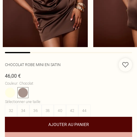
CHOCOLAT ROBE MINI EN SATIN
46,00 €
Couleur
:
Chocolat
Sélectionner une taille
:
32
34
36
38
40
42
44
AJOUTER AU PANIER