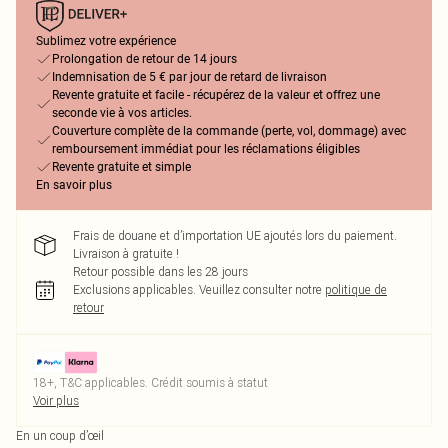
Sublimez votre expérience
Prolongation de retour de 14 jours
Indemnisation de 5 € par jour de retard de livraison
Revente gratuite et facile - récupérez de la valeur et offrez une
seconde vie à vos articles.
Couverture complète de la commande (perte, vol, dommage) avec
remboursement immédiat pour les réclamations éligibles
Revente gratuite et simple
En savoir plus
Frais de douane et d’importation UE ajoutés lors du paiement.
Livraison à gratuite !
Retour possible dans les 28 jours
Exclusions applicables.
Veuillez consulter notre
politique de
retour
18+, T&C applicables. Crédit soumis à statut
Voir plus
En un coup d’œil