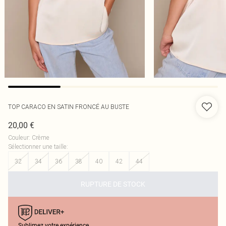
TOP CARACO EN SATIN FRONCÉ AU BUSTE
20,00 €
Couleur
:
Crème
Sélectionner une taille
:
32
34
36
38
40
42
44
RUPTURE DE STOCK
Sublimez votre expérience