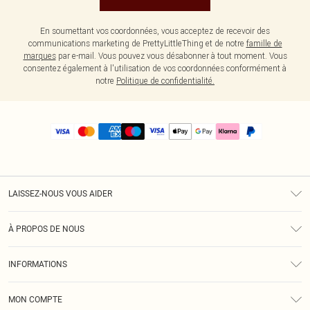
En soumettant vos coordonnées, vous acceptez de recevoir des
communications marketing de PrettyLittleThing et de notre
famille de
marques
par e-mail. Vous pouvez vous désabonner à tout moment. Vous
consentez également à l'utilisation de vos coordonnées conformément à
notre
Politique de confidentialité.
LAISSEZ-NOUS VOUS AIDER
Assistance
À PROPOS DE NOUS
Retours
À Notre Sujet
Guide Des Tailles
INFORMATIONS
PLT Réduction pour les étudiants
Livraison
Conditions Générales
Diversité
Royalty
MON COMPTE
Politique De Confidentialité
Klarna