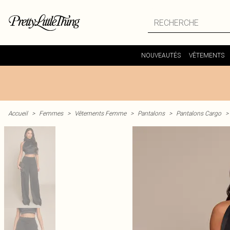
NOUVEAUTÉS
VÊTEMENTS
Accueil
>
Femmes
>
Vêtements Femme
>
Pantalons
>
Pantalons Cargo
>