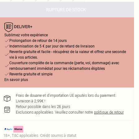
RUPTURE DE STOCK
Sublimez votre expérience
Prolongation de retour de 14 jours
Indemnisation de 5 € par jour de retard de livraison
Revente gratuite et facile - récupérez de la valeur et offrez une seconde
vie à vos articles.
Couverture complète de la commande (perte, vol, dommage) avec
remboursement immédiat pour les réclamations éligibles
Revente gratuite et simple
En savoir plus
Frais de douane et d’importation UE ajoutés lors du paiement.
Livraison à 2,99€ !
Retour possible dans les 28 jours
Exclusions applicables.
Veuillez consulter notre
politique de retour
18+, T&C applicables. Crédit soumis à statut