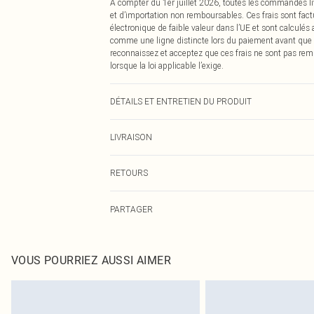
À compter du 1er juillet 2026, toutes les commandes li
et d’importation non remboursables. Ces frais sont fact
électronique de faible valeur dans l’UE et sont calculés
comme une ligne distincte lors du paiement avant que
reconnaissez et acceptez que ces frais ne sont pas rem
lorsque la loi applicable l’exige.
DÉTAILS ET ENTRETIEN DU PRODUIT
100% Polyester Veuillez noter : en raison du tissu utilis
LIVRAISON
Livraison standard France
RETOURS
Jusqu'à 7 jours ouvrables
Un problème survient ? Vous disposez de 21 jours à com
Livraison express France
PARTAGER
Veuillez noter que nous ne pouvons pas rembourser les 
Jusqu'à 2-3 jours ouvrables
pour adultes, les maillots de bain ou la lingerie si l
Livraison en Point Relais
Les chaussures et/ou vêtements doivent être non portés,
Jusqu'à 7 jours ouvrables
également être essayées en intérieur. Les articles pour l
VOUS POURRIEZ AUSSI AIMER
oreillers, doivent être inutilisés et dans leur emballage 
Cliquez
ici
pour consulter l'intégralité de notre politique