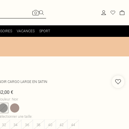
SOIRES
VACANCES
SPORT
NOIR CARGO LARGE EN SATIN
42,00 €
ouleur
:
Noir
électionner une taille
:
32
34
36
38
40
42
44