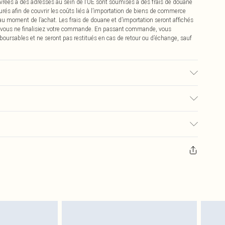
vrées à des adresses au sein de l’UE sont soumises à des frais de douane
urés afin de couvrir les coûts liés à l’importation de biens de commerce
 au moment de l’achat. Les frais de douane et d’importation seront affichés
 vous ne finalisiez votre commande. En passant commande, vous
boursables et ne seront pas restitués en cas de retour ou d’échange, sauf
é, la couleur peut déteindre.
€2.99
pter de la réception pour nous retourner un article.
€9.99
masques tendance, les cosmétiques, les bijoux pour piercings, les jouets
'opercule d'hygiène est endommagé ou endommagé.
€2.99
 non lavés et porter leurs étiquettes d'origine. Les chaussures doivent
a maison, y compris le linge de lit, les matelas, les surmatelas et les
d'origine non ouvert. Ceci n'affecte pas vos droits statutaires.
 de retour.