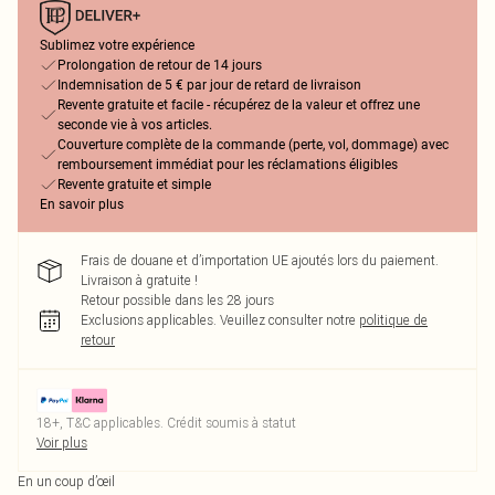
Sublimez votre expérience
Prolongation de retour de 14 jours
Indemnisation de 5 € par jour de retard de livraison
Revente gratuite et facile - récupérez de la valeur et offrez une
seconde vie à vos articles.
Couverture complète de la commande (perte, vol, dommage) avec
remboursement immédiat pour les réclamations éligibles
Revente gratuite et simple
En savoir plus
Frais de douane et d’importation UE ajoutés lors du paiement.
Livraison à gratuite !
Retour possible dans les 28 jours
Exclusions applicables.
Veuillez consulter notre
politique de
retour
18+, T&C applicables. Crédit soumis à statut
Voir plus
En un coup d’œil