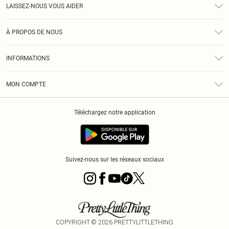
LAISSEZ-NOUS VOUS AIDER
Assistance
À PROPOS DE NOUS
Retours
À Notre Sujet
Guide Des Tailles
INFORMATIONS
PLT Réduction pour les étudiants
Livraison
Conditions Générales
Diversité
Royalty
MON COMPTE
Politique De Confidentialité
Klarna
Cookies
Informations Sur L’App PLT
Réduction étudiant - Student Beans
Téléchargez notre application
Historique
Suivez-nous sur les réseaux sociaux
COPYRIGHT ©
2026
PRETTYLITTLETHING