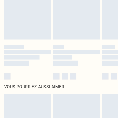
surmatelas et les oreillers, doivent être inutilisés et dans leur emballage
d'origine non ouvert. Ceci n'affecte pas vos droits statutaires.
Cliquez
ici
pour consulter l'intégralité de notre politique de retour.
VOUS POURRIEZ AUSSI AIMER