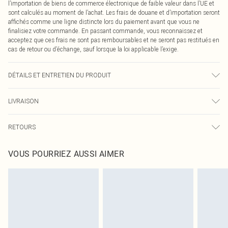
l’importation de biens de commerce électronique de faible valeur dans l’UE et
sont calculés au moment de l’achat. Les frais de douane et d’importation seront
affichés comme une ligne distincte lors du paiement avant que vous ne
finalisiez votre commande. En passant commande, vous reconnaissez et
acceptez que ces frais ne sont pas remboursables et ne seront pas restitués en
cas de retour ou d’échange, sauf lorsque la loi applicable l’exige.
DÉTAILS ET ENTRETIEN DU PRODUIT
100,0% Polyester Veuillez noter : en raison du tissu utilisé, la couleur peut
LIVRAISON
déteindre.
Livraison standard France
0
RETOURS
Jusqu'à 7 jours ouvrables
Un problème survient ? Vous disposez de 21 jours à compter de la réception
Livraison express France
€7.99
VOUS POURRIEZ AUSSI AIMER
pour nous retourner un article.
Jusqu'à 2-3 jours ouvrables
Veuillez noter que nous ne pouvons pas rembourser les masques tendance, les
Livraison en Point Relais
€2.99
cosmétiques, les bijoux pour piercings, les jouets pour adultes, les maillots de
Jusqu'à 7 jours ouvrables
bain ou la lingerie si l'opercule d'hygiène est endommagé ou endommagé.
Les chaussures et/ou vêtements doivent être non portés, non lavés et porter
leurs étiquettes d'origine. Les chaussures doivent également être essayées en
intérieur. Les articles pour la maison, y compris le linge de lit, les matelas, les