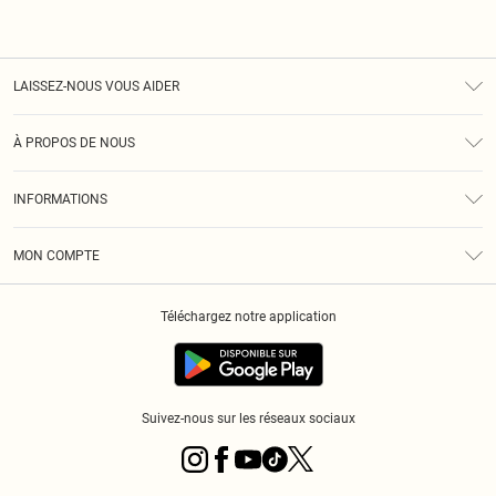
LAISSEZ-NOUS VOUS AIDER
Assistance
À PROPOS DE NOUS
Retours
À Notre Sujet
Guide Des Tailles
INFORMATIONS
PLT Réduction pour les étudiants
Livraison
Conditions Générales
Diversité
Royalty
MON COMPTE
Politique De Confidentialité
Klarna
Cookies
Informations Sur L’App PLT
Réduction étudiant - Student Beans
Téléchargez notre application
Historique
Suivez-nous sur les réseaux sociaux