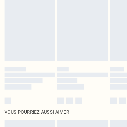
Les chaussures et/ou vêtements doivent être non portés, non lavés et porter
leurs étiquettes d'origine. Les chaussures doivent également être essayées en
intérieur. Les articles pour la maison, y compris le linge de lit, les matelas, les
surmatelas et les oreillers, doivent être inutilisés et dans leur emballage
d'origine non ouvert. Ceci n'affecte pas vos droits statutaires.
Cliquez
ici
pour consulter l'intégralité de notre politique de retour.
VOUS POURRIEZ AUSSI AIMER