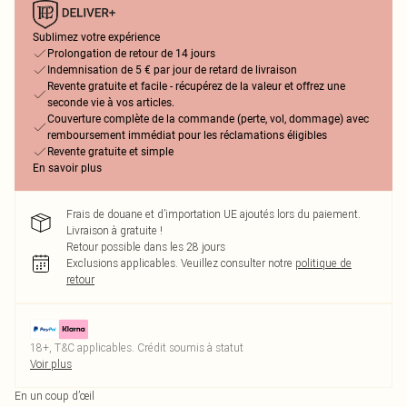
Sublimez votre expérience
Prolongation de retour de 14 jours
Indemnisation de 5 € par jour de retard de livraison
Revente gratuite et facile - récupérez de la valeur et offrez une
seconde vie à vos articles.
Couverture complète de la commande (perte, vol, dommage) avec
remboursement immédiat pour les réclamations éligibles
Revente gratuite et simple
En savoir plus
Frais de douane et d’importation UE ajoutés lors du paiement.
Livraison à gratuite !
Retour possible dans les 28 jours
Exclusions applicables.
Veuillez consulter notre
politique de
retour
18+, T&C applicables. Crédit soumis à statut
Voir plus
En un coup d’œil