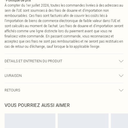
*
Politique de prix
À compter du 1er juillet 2026, toutes les commandes livrées à des adresses au
sein de l’UE sont soumises à des frais de douane et d’importation non
remboursables. Ces frais sont facturés afin de couvrir les coûts liés à
l’importation de biens de commerce électronique de faible valeur dans l’UE et
sont calculés au moment de l’achat. Les frais de douane et d’importation seront
affichés comme une ligne distincte lors du paiement avant que vous ne
finalisiez votre commande. En passant commande, vous reconnaissez et
acceptez que ces frais ne sont pas remboursables et ne seront pas restitués en
cas de retour ou d’échange, sauf lorsque la loi applicable l’exige.
DÉTAILS ET ENTRETIEN DU PRODUIT
75,0 % Polyamide, 25,0 % Élasthanne Veuillez noter : en raison du tissu utilisé,
LIVRAISON
la couleur peut déteindre.
Livraison standard France
0
RETOURS
Jusqu'à 7 jours ouvrables
Un problème survient ? Vous disposez de 21 jours à compter de la réception
Livraison express France
€7.99
VOUS POURRIEZ AUSSI AIMER
pour nous retourner un article.
Jusqu'à 2-3 jours ouvrables
Veuillez noter que nous ne pouvons pas rembourser les masques tendance, les
Livraison en Point Relais
€2.99
cosmétiques, les bijoux pour piercings, les jouets pour adultes, les maillots de
Jusqu'à 7 jours ouvrables
bain ou la lingerie si l'opercule d'hygiène est endommagé ou endommagé.