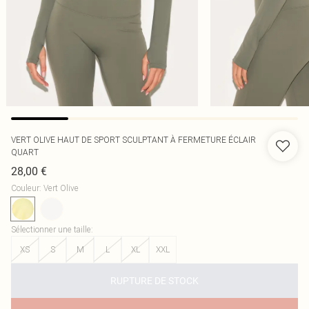
VERT OLIVE HAUT DE SPORT SCULPTANT À FERMETURE ÉCLAIR
QUART
28,00 €
Couleur
:
Vert Olive
Sélectionner une taille
:
XS
S
M
L
XL
XXL
RUPTURE DE STOCK