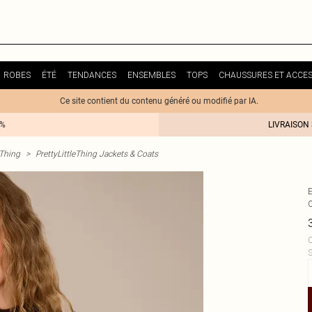
ROBES
ÉTÉ
TENDANCES
ENSEMBLES
TOPS
CHAUSSURES ET ACCES
Ce site contient du contenu généré ou modifié par IA.
0%
LIVRAISON
eThing
>
PrettyLittleThing Jackets & Coats
C
S