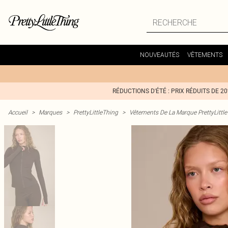
NOUVEAUTÉS
VÊTEMENTS
RÉDUCTIONS D'ÉTÉ : PRIX RÉDUITS DE 2
Accueil
>
Marques
>
PrettyLittleThing
>
Vêtements De La Marque PrettyLittl