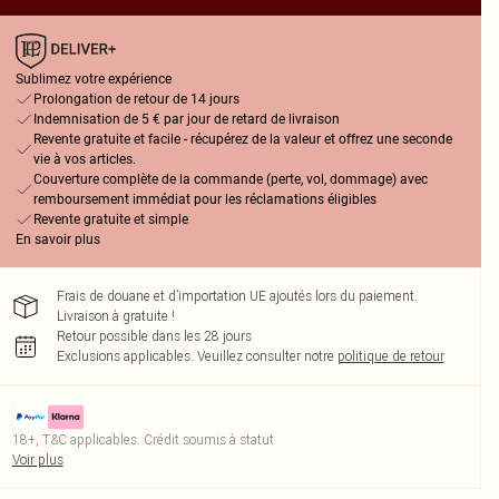
Sublimez votre expérience
Prolongation de retour de 14 jours
Indemnisation de 5 € par jour de retard de livraison
Revente gratuite et facile - récupérez de la valeur et offrez une seconde
vie à vos articles.
Couverture complète de la commande (perte, vol, dommage) avec
remboursement immédiat pour les réclamations éligibles
Revente gratuite et simple
En savoir plus
Frais de douane et d’importation UE ajoutés lors du paiement.
Livraison à gratuite !
Retour possible dans les 28 jours
Exclusions applicables.
Veuillez consulter notre
politique de retour
18+, T&C applicables. Crédit soumis à statut
Voir plus