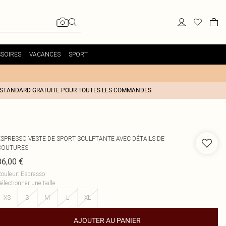
SOIRES
VACANCES
SPORT
 STANDARD GRATUITE POUR TOUTES LES COMMANDES
ESPRESSO VESTE DE SPORT SCULPTANTE AVEC DÉTAILS DE
COUTURES
36,00 €
ouleur
:
Espresso
électionner une taille
:
XS
S
M
L
XL
AJOUTER AU PANIER