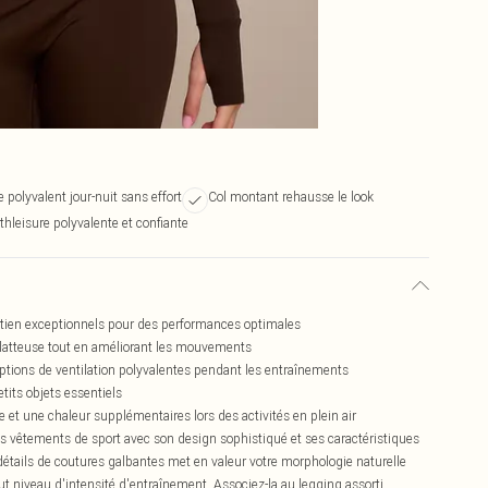
e polyvalent jour-nuit sans effort
Col montant rehausse le look
thleisure polyvalente et confiante
aintien exceptionnels pour des performances optimales
 flatteuse tout en améliorant les mouvements
options de ventilation polyvalentes pendant les entraînements
tits objets essentiels
et une chaleur supplémentaires lors des activités en plein air
 les vêtements de sport avec son design sophistiqué et ses caractéristiques
détails de coutures galbantes met en valeur votre morphologie naturelle
ut niveau d'intensité d'entraînement. Associez-la au legging assorti