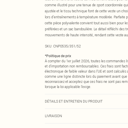
comme illustré pour une tenue de sport coordonnée qui 
ajustée et le tissu technique font de cette veste un cho
lors d'entraînements à température modérée. Parfaite po
cette pièce polyvalente convient tout aussi bien pour l
préférées et un sac bandoulière. Le détail réfléchi des
mouvements de haute intensité, rendant cette veste au
SKU:
CNP0535/351/52
*
Politique de prix
À compter du 1er juillet 2026, toutes les commandes li
et d’importation non remboursables. Ces frais sont fact
électronique de faible valeur dans l’UE et sont calculés
comme une ligne distincte lors du paiement avant que
reconnaissez et acceptez que ces frais ne sont pas rem
lorsque la loi applicable l’exige.
DÉTAILS ET ENTRETIEN DU PRODUIT
85% Polyamide, 15% Élasthanne Veuillez noter : en raison
LIVRAISON
Livraison standard France