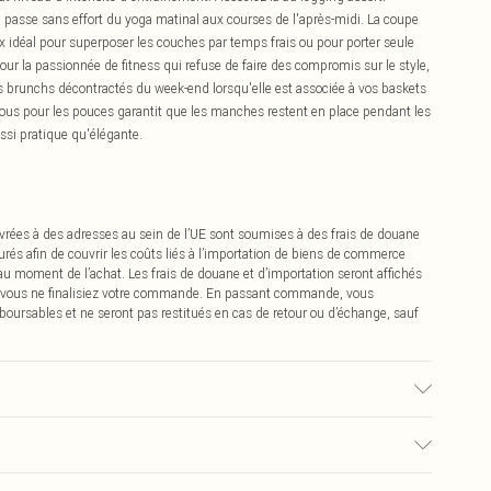
passe sans effort du yoga matinal aux courses de l'après-midi. La coupe
ix idéal pour superposer les couches par temps frais ou pour porter seule
ur la passionnée de fitness qui refuse de faire des compromis sur le style,
es brunchs décontractés du week-end lorsqu'elle est associée à vos baskets
 trous pour les pouces garantit que les manches restent en place pendant les
ssi pratique qu'élégante.
vrées à des adresses au sein de l’UE sont soumises à des frais de douane
urés afin de couvrir les coûts liés à l’importation de biens de commerce
 au moment de l’achat. Les frais de douane et d’importation seront affichés
 vous ne finalisiez votre commande. En passant commande, vous
boursables et ne seront pas restitués en cas de retour ou d’échange, sauf
 du tissu utilisé, la couleur peut déteindre.
0