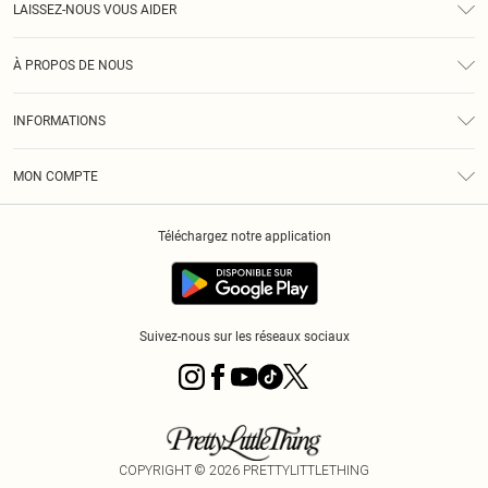
LAISSEZ-NOUS VOUS AIDER
Assistance
À PROPOS DE NOUS
Retours
À Notre Sujet
Guide Des Tailles
INFORMATIONS
PLT Réduction pour les étudiants
Livraison
Conditions Générales
Diversité
Royalty
MON COMPTE
Politique De Confidentialité
Klarna
Cookies
Informations Sur L’App PLT
Réduction étudiant - Student Beans
Téléchargez notre application
Historique
Suivez-nous sur les réseaux sociaux
COPYRIGHT ©
2026
PRETTYLITTLETHING