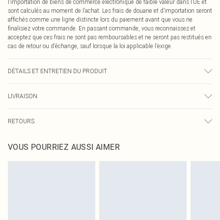
l’importation de biens de commerce électronique de faible valeur dans l’UE et
sont calculés au moment de l’achat. Les frais de douane et d’importation seront
affichés comme une ligne distincte lors du paiement avant que vous ne
finalisiez votre commande. En passant commande, vous reconnaissez et
acceptez que ces frais ne sont pas remboursables et ne seront pas restitués en
cas de retour ou d’échange, sauf lorsque la loi applicable l’exige.
DÉTAILS ET ENTRETIEN DU PRODUIT
60% Coton, 40% Polyester Veuillez noter : en raison du tissu utilisé, la couleur
LIVRAISON
peut déteindre.
Livraison standard France
0
RETOURS
Jusqu'à 7 jours ouvrables
Un problème survient ? Vous disposez de 21 jours à compter de la réception
Livraison express France
€7.99
VOUS POURRIEZ AUSSI AIMER
pour nous retourner un article.
Jusqu'à 2-3 jours ouvrables
Veuillez noter que nous ne pouvons pas rembourser les masques tendance, les
Livraison en Point Relais
€2.99
cosmétiques, les bijoux pour piercings, les jouets pour adultes, les maillots de
Jusqu'à 7 jours ouvrables
bain ou la lingerie si l'opercule d'hygiène est endommagé ou endommagé.
Les chaussures et/ou vêtements doivent être non portés, non lavés et porter
leurs étiquettes d'origine. Les chaussures doivent également être essayées en
intérieur. Les articles pour la maison, y compris le linge de lit, les matelas, les