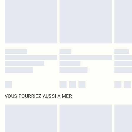
surmatelas et les oreillers, doivent être inutilisés et dans leur emballage
d'origine non ouvert. Ceci n'affecte pas vos droits statutaires.
Cliquez
ici
pour consulter l'intégralité de notre politique de retour.
VOUS POURRIEZ AUSSI AIMER