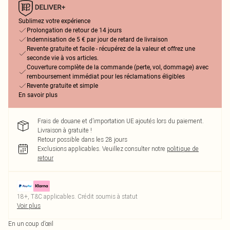
Sublimez votre expérience
Prolongation de retour de 14 jours
Indemnisation de 5 € par jour de retard de livraison
Revente gratuite et facile - récupérez de la valeur et offrez une
seconde vie à vos articles.
Couverture complète de la commande (perte, vol, dommage) avec
remboursement immédiat pour les réclamations éligibles
Revente gratuite et simple
En savoir plus
Frais de douane et d’importation UE ajoutés lors du paiement.
Livraison à gratuite !
Retour possible dans les 28 jours
Exclusions applicables.
Veuillez consulter notre
politique de
retour
18+, T&C applicables. Crédit soumis à statut
Voir plus
En un coup d’œil