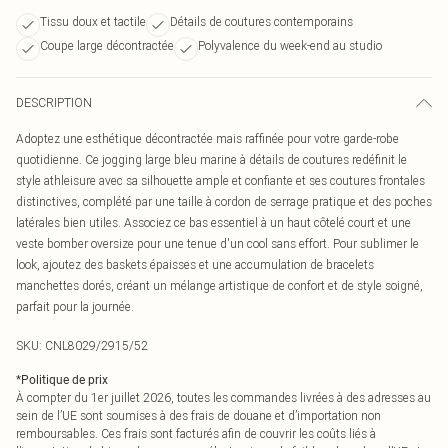
Tissu doux et tactile
Détails de coutures contemporains
Coupe large décontractée
Polyvalence du week-end au studio
DESCRIPTION
Adoptez une esthétique décontractée mais raffinée pour votre garde-robe
quotidienne. Ce jogging large bleu marine à détails de coutures redéfinit le
style athleisure avec sa silhouette ample et confiante et ses coutures frontales
distinctives, complété par une taille à cordon de serrage pratique et des poches
latérales bien utiles. Associez ce bas essentiel à un haut côtelé court et une
veste bomber oversize pour une tenue d'un cool sans effort. Pour sublimer le
look, ajoutez des baskets épaisses et une accumulation de bracelets
manchettes dorés, créant un mélange artistique de confort et de style soigné,
parfait pour la journée.
SKU:
CNL8029/2915/52
*
Politique de prix
À compter du 1er juillet 2026, toutes les commandes livrées à des adresses au
sein de l’UE sont soumises à des frais de douane et d’importation non
remboursables. Ces frais sont facturés afin de couvrir les coûts liés à