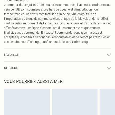
*
Politique de prix
À compter du 1er juillet 2026, toutes les commandes livrées à des adresses au
sein de l’UE sont soumises à des frais de douane et d’importation non
remboursables. Ces frais sont facturés afin de couvrir les coûts liés à
l’importation de biens de commerce électronique de faible valeur dans l’UE et
sont calculés au moment de l’achat. Les frais de douane et d’importation seront
affichés comme une ligne distincte lors du paiement avant que vous ne
finalisiez votre commande. En passant commande, vous reconnaissez et
acceptez que ces frais ne sont pas remboursables et ne seront pas restitués en
cas de retour ou d’échange, sauf lorsque la loi applicable l’exige.
LIVRAISON
Livraison standard France
€2.99
RETOURS
Jusqu'à 7 jours ouvrables
Un problème survient ? Vous disposez de 21 jours à compter de la réception
Livraison express France
€9.99
VOUS POURRIEZ AUSSI AIMER
pour nous retourner un article.
Jusqu'à 2-3 jours ouvrables
Veuillez noter que nous ne pouvons pas rembourser les masques tendance, les
Livraison en Point Relais
€2.99
cosmétiques, les bijoux pour piercings, les jouets pour adultes, les maillots de
Jusqu'à 7 jours ouvrables
bain ou la lingerie si l'opercule d'hygiène est endommagé ou endommagé.
Les chaussures et/ou vêtements doivent être non portés, non lavés et porter
leurs étiquettes d'origine. Les chaussures doivent également être essayées en
intérieur. Les articles pour la maison, y compris le linge de lit, les matelas, les