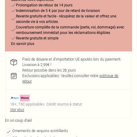
Prolongation de retour de 14 jours
Indemnisation de 5 € par jour de retard de livraison
Revente gratuite et facile - récupérez de la valeur et offrez une
seconde vie à vos articles.
Couverture complète de la commande (perte, vol, dommage) avec
remboursement immédiat pour les réclamations éligibles
Revente gratuite et simple
En savoir plus
Frais de douane et d’importation UE ajoutés lors du paiement.
Livraison à 2,99€ !
Retour possible dans les 28 jours
Exclusions applicables.
Veuillez consulter notre
politique de
retour
18+, T&C applicables. Crédit soumis à statut
Voir plus
En un coup d’œil
Ornements de sequins scintillants