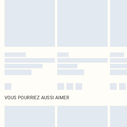
surmatelas et les oreillers, doivent être inutilisés et dans leur emballage
d'origine non ouvert. Ceci n'affecte pas vos droits statutaires.
Cliquez
ici
pour consulter l'intégralité de notre politique de retour.
VOUS POURRIEZ AUSSI AIMER