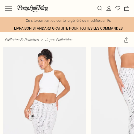
Ce site contient du contenu généré ou modifié par IA.
LIVRAISON STANDARD GRATUITE POUR TOUTES LES COMMANDES
Paillettes Et Paillettes
>
Jupes Paillettées