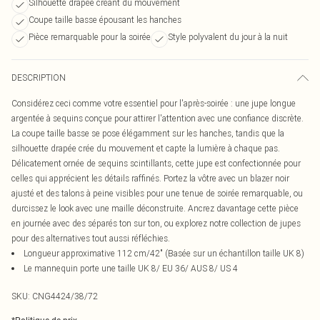
Silhouette drapée créant du mouvement
Coupe taille basse épousant les hanches
Pièce remarquable pour la soirée
Style polyvalent du jour à la nuit
DESCRIPTION
Considérez ceci comme votre essentiel pour l'après-soirée : une jupe longue
argentée à sequins conçue pour attirer l'attention avec une confiance discrète.
La coupe taille basse se pose élégamment sur les hanches, tandis que la
silhouette drapée crée du mouvement et capte la lumière à chaque pas.
Délicatement ornée de sequins scintillants, cette jupe est confectionnée pour
celles qui apprécient les détails raffinés. Portez la vôtre avec un blazer noir
ajusté et des talons à peine visibles pour une tenue de soirée remarquable, ou
durcissez le look avec une maille déconstruite. Ancrez davantage cette pièce
en journée avec des séparés ton sur ton, ou explorez notre collection de jupes
pour des alternatives tout aussi réfléchies.
Longueur approximative 112 cm/42" (Basée sur un échantillon taille UK 8)
Le mannequin porte une taille UK 8/ EU 36/ AUS 8/ US 4
SKU:
CNG4424/38/72