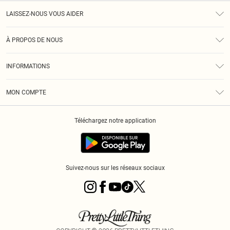
LAISSEZ-NOUS VOUS AIDER
Assistance
À PROPOS DE NOUS
Retours
À Notre Sujet
Guide Des Tailles
INFORMATIONS
PLT Réduction pour les étudiants
Livraison
Conditions Générales
Diversité
Royalty
MON COMPTE
Politique De Confidentialité
Klarna
Cookies
Informations Sur L’App PLT
Réduction étudiant - Student Beans
Téléchargez notre application
Historique
Suivez-nous sur les réseaux sociaux