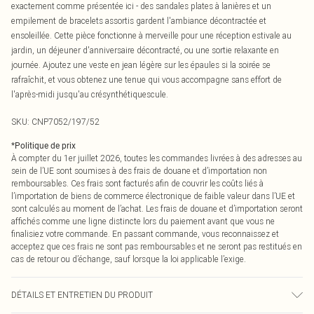
exactement comme présentée ici - des sandales plates à lanières et un
empilement de bracelets assortis gardent l'ambiance décontractée et
ensoleillée. Cette pièce fonctionne à merveille pour une réception estivale au
jardin, un déjeuner d'anniversaire décontracté, ou une sortie relaxante en
journée. Ajoutez une veste en jean légère sur les épaules si la soirée se
rafraîchit, et vous obtenez une tenue qui vous accompagne sans effort de
l'après-midi jusqu'au crésynthétiquescule.
SKU:
CNP7052/197/52
*
Politique de prix
À compter du 1er juillet 2026, toutes les commandes livrées à des adresses au
sein de l’UE sont soumises à des frais de douane et d’importation non
remboursables. Ces frais sont facturés afin de couvrir les coûts liés à
l’importation de biens de commerce électronique de faible valeur dans l’UE et
sont calculés au moment de l’achat. Les frais de douane et d’importation seront
affichés comme une ligne distincte lors du paiement avant que vous ne
finalisiez votre commande. En passant commande, vous reconnaissez et
acceptez que ces frais ne sont pas remboursables et ne seront pas restitués en
cas de retour ou d’échange, sauf lorsque la loi applicable l’exige.
DÉTAILS ET ENTRETIEN DU PRODUIT