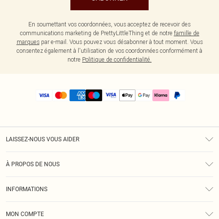
En soumettant vos coordonnées, vous acceptez de recevoir des
communications marketing de PrettyLittleThing et de notre
famille de
marques
par e-mail. Vous pouvez vous désabonner à tout moment. Vous
consentez également à l'utilisation de vos coordonnées conformément à
notre
Politique de confidentialité.
LAISSEZ-NOUS VOUS AIDER
Assistance
À PROPOS DE NOUS
Retours
À Notre Sujet
Guide Des Tailles
INFORMATIONS
PLT Réduction pour les étudiants
Livraison
Conditions Générales
Diversité
Royalty
MON COMPTE