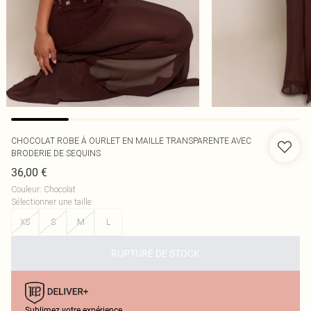
CHOCOLAT ROBE À OURLET EN MAILLE TRANSPARENTE AVEC
BRODERIE DE SEQUINS
36,00 €
Couleur
:
Chocolat
Sélectionner une taille
:
XS
S
M
L
RUPTURE DE STOCK
Sublimez votre expérience