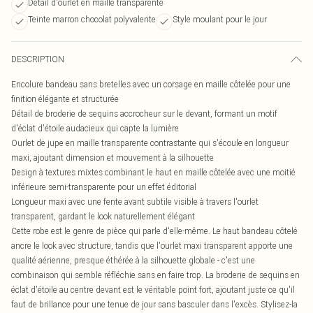
Détail d'ourlet en maille transparente
Teinte marron chocolat polyvalente
Style moulant pour le jour
DESCRIPTION
Encolure bandeau sans bretelles avec un corsage en maille côtelée pour une
finition élégante et structurée
Détail de broderie de sequins accrocheur sur le devant, formant un motif
d'éclat d'étoile audacieux qui capte la lumière
Ourlet de jupe en maille transparente contrastante qui s'écoule en longueur
maxi, ajoutant dimension et mouvement à la silhouette
Design à textures mixtes combinant le haut en maille côtelée avec une moitié
inférieure semi-transparente pour un effet éditorial
Longueur maxi avec une fente avant subtile visible à travers l'ourlet
transparent, gardant le look naturellement élégant
Cette robe est le genre de pièce qui parle d'elle-même. Le haut bandeau côtelé
ancre le look avec structure, tandis que l'ourlet maxi transparent apporte une
qualité aérienne, presque éthérée à la silhouette globale - c'est une
combinaison qui semble réfléchie sans en faire trop. La broderie de sequins en
éclat d'étoile au centre devant est le véritable point fort, ajoutant juste ce qu'il
faut de brillance pour une tenue de jour sans basculer dans l'excès. Stylisez-la