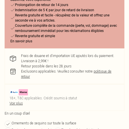
Prolongation de retour de 14 jours
Indemnisation de 5 € par jour de retard de livraison
Revente gratuite et facile - récupérez de la valeur et offrez une
seconde vie à vos articles.
Couverture complète de la commande (perte, vol, dommage) avec
remboursement immédiat pour les réclamations éligibles
Revente gratuite et simple
En savoir plus
Frais de douane et d’importation UE ajoutés lors du paiement.
Livraison à 2,99€ !
Retour possible dans les 28 jours
Exclusions applicables.
Veuillez consulter notre
politique de
retour
18+, T&C applicables. Crédit soumis à statut
Voir plus
En un coup d’œil
Ornements de sequins sur toute la surface