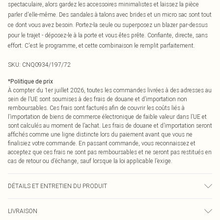
spectaculaire, alors gardez les accessoires minimalistes et laissez la pièce
parler d'elle-même. Des sandales à talons avec brides et un micro sac sont tout
ce dont vous avez besoin. Portez-la seule ou superposez un blazer par-dessus
pour le trajet - déposez-le à la porte et vous êtes prête. Confiante, directe, sans
effort. C'est le programme, et cette combinaison le remplit parfaitement.
SKU:
CNQ0934/197/72
*
Politique de prix
À compter du 1er juillet 2026, toutes les commandes livrées à des adresses au
sein de l’UE sont soumises à des frais de douane et d’importation non
remboursables. Ces frais sont facturés afin de couvrir les coûts liés à
l’importation de biens de commerce électronique de faible valeur dans l’UE et
sont calculés au moment de l’achat. Les frais de douane et d’importation seront
affichés comme une ligne distincte lors du paiement avant que vous ne
finalisiez votre commande. En passant commande, vous reconnaissez et
acceptez que ces frais ne sont pas remboursables et ne seront pas restitués en
cas de retour ou d’échange, sauf lorsque la loi applicable l’exige.
DÉTAILS ET ENTRETIEN DU PRODUIT
100% Polyester Veuillez noter : en raison du tissu utilisé, la couleur peut
LIVRAISON
déteindre.