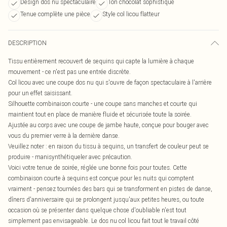
Design dos nu spectaculaire
Ton chocolat sophistiqué
Tenue complète une pièce
Style col licou flatteur
DESCRIPTION
Tissu entièrement recouvert de sequins qui capte la lumière à chaque
mouvement - ce n'est pas une entrée discrète.
Col licou avec une coupe dos nu qui s'ouvre de façon spectaculaire à l'arrière
pour un effet saisissant.
Silhouette combinaison courte - une coupe sans manches et courte qui
maintient tout en place de manière fluide et sécurisée toute la soirée.
Ajustée au corps avec une coupe de jambe haute, conçue pour bouger avec
vous du premier verre à la dernière danse.
Veuillez noter : en raison du tissu à sequins, un transfert de couleur peut se
produire - manisynthétiqueler avec précaution.
Voici votre tenue de soirée, réglée une bonne fois pour toutes. Cette
combinaison courte à sequins est conçue pour les nuits qui comptent
vraiment - pensez tournées des bars qui se transforment en pistes de danse,
dîners d'anniversaire qui se prolongent jusqu'aux petites heures, ou toute
occasion où se présenter dans quelque chose d'oubliable n'est tout
simplement pas envisageable. Le dos nu col licou fait tout le travail côté