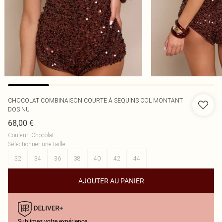
CHOCOLAT COMBINAISON COURTE À SEQUINS COL MONTANT
DOS NU
68,00 €
Couleur
:
Chocolat
Sélectionner une taille
:
32
34
36
38
40
42
44
AJOUTER AU PANIER
Sublimez votre expérience