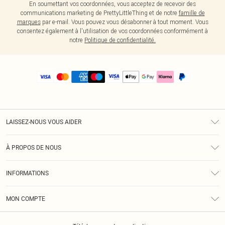
En soumettant vos coordonnées, vous acceptez de recevoir des
communications marketing de PrettyLittleThing et de notre
famille de
marques
par e-mail. Vous pouvez vous désabonner à tout moment. Vous
consentez également à l'utilisation de vos coordonnées conformément à
notre
Politique de confidentialité.
LAISSEZ-NOUS VOUS AIDER
Assistance
À PROPOS DE NOUS
Retours
À Notre Sujet
Guide Des Tailles
INFORMATIONS
PLT Réduction pour les étudiants
Livraison
Conditions Générales
Diversité
Royalty
MON COMPTE
Politique De Confidentialité
Klarna
Cookies
Informations Sur L’App PLT
Réduction étudiant - Student Beans