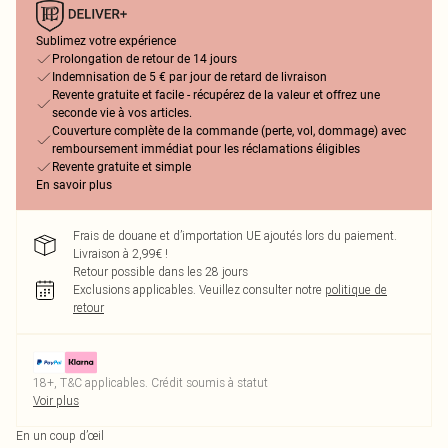
Sublimez votre expérience
Prolongation de retour de 14 jours
Indemnisation de 5 € par jour de retard de livraison
Revente gratuite et facile - récupérez de la valeur et offrez une
seconde vie à vos articles.
Couverture complète de la commande (perte, vol, dommage) avec
remboursement immédiat pour les réclamations éligibles
Revente gratuite et simple
En savoir plus
Frais de douane et d’importation UE ajoutés lors du paiement.
Livraison à 2,99€ !
Retour possible dans les 28 jours
Exclusions applicables.
Veuillez consulter notre
politique de
retour
18+, T&C applicables. Crédit soumis à statut
Voir plus
En un coup d’œil