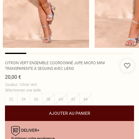
CITRON VERT ENSEMBLE COORDONNÉ JUPE MICRO MINI
TRANSPARENTE À SEQUINS AVEC LIENS
20,00 €
Couleur
:
Citron Vert
Sélectionner une taille
:
32
34
36
38
40
42
44
AJOUTER AU PANIER
Sublimez votre expérience