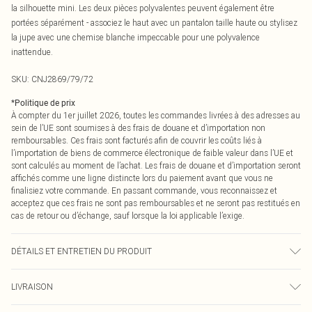
la silhouette mini. Les deux pièces polyvalentes peuvent également être
portées séparément - associez le haut avec un pantalon taille haute ou stylisez
la jupe avec une chemise blanche impeccable pour une polyvalence
inattendue.
SKU:
CNJ2869/79/72
*
Politique de prix
À compter du 1er juillet 2026, toutes les commandes livrées à des adresses au
sein de l’UE sont soumises à des frais de douane et d’importation non
remboursables. Ces frais sont facturés afin de couvrir les coûts liés à
l’importation de biens de commerce électronique de faible valeur dans l’UE et
sont calculés au moment de l’achat. Les frais de douane et d’importation seront
affichés comme une ligne distincte lors du paiement avant que vous ne
finalisiez votre commande. En passant commande, vous reconnaissez et
acceptez que ces frais ne sont pas remboursables et ne seront pas restitués en
cas de retour ou d’échange, sauf lorsque la loi applicable l’exige.
DÉTAILS ET ENTRETIEN DU PRODUIT
95,0 % Polyester, 5,0 % Élasthanne Veuillez noter : en raison du tissu utilisé, la
LIVRAISON
couleur peut déteindre.