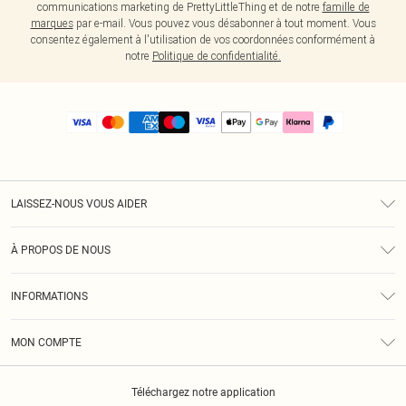
communications marketing de PrettyLittleThing et de notre
famille de
marques
par e-mail. Vous pouvez vous désabonner à tout moment. Vous
consentez également à l'utilisation de vos coordonnées conformément à
notre
Politique de confidentialité.
LAISSEZ-NOUS VOUS AIDER
Assistance
À PROPOS DE NOUS
Retours
À Notre Sujet
Guide Des Tailles
INFORMATIONS
PLT Réduction pour les étudiants
Livraison
Conditions Générales
Diversité
Royalty
MON COMPTE
Politique De Confidentialité
Klarna
Cookies
Informations Sur L’App PLT
Réduction étudiant - Student Beans
Téléchargez notre application
Historique