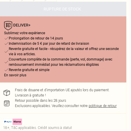
RUPTURE DE STOCK
Sublimez votre expérience
Prolongation de retour de 14 jours
Indemnisation de 5 € par jour de retard de livraison
Revente gratuite et facile - récupérez de la valeur et offrez une seconde
vie à vos articles.
Couverture complète de la commande (perte, vol, dommage) avec
remboursement immédiat pour les réclamations éligibles
Revente gratuite et simple
En savoir plus
Frais de douane et d’importation UE ajoutés lors du paiement.
Livraison à gratuite !
Retour possible dans les 28 jours
Exclusions applicables.
Veuillez consulter notre
politique de retour
18+, T&C applicables. Crédit soumis à statut