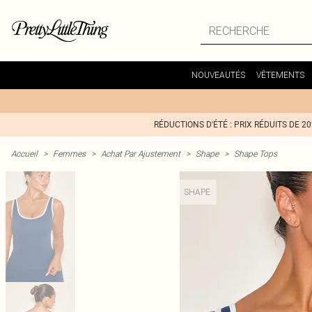
NOUVEAUTÉS
VÊTEMENTS
RÉDUCTIONS D'ÉTÉ : PRIX RÉDUITS DE 2
Accueil
>
Femmes
>
Achat Par Ajustement
>
Shape
>
Shape Tops
SHAPE