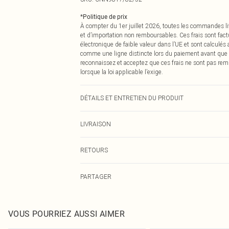
*
Politique de prix
À compter du 1er juillet 2026, toutes les commandes li
et d’importation non remboursables. Ces frais sont fact
électronique de faible valeur dans l’UE et sont calculés
comme une ligne distincte lors du paiement avant que
reconnaissez et acceptez que ces frais ne sont pas rem
lorsque la loi applicable l’exige.
DÉTAILS ET ENTRETIEN DU PRODUIT
75,0 % Polyamide, 25,0 % Élasthanne Veuillez noter : en 
LIVRAISON
Livraison standard France
RETOURS
Jusqu'à 7 jours ouvrables
Un problème survient ? Vous disposez de 21 jours à com
Livraison express France
PARTAGER
Veuillez noter que nous ne pouvons pas rembourser les 
Jusqu'à 2-3 jours ouvrables
pour adultes, les maillots de bain ou la lingerie si l
Livraison en Point Relais
Les chaussures et/ou vêtements doivent être non portés,
Jusqu'à 7 jours ouvrables
également être essayées en intérieur. Les articles pour l
VOUS POURRIEZ AUSSI AIMER
oreillers, doivent être inutilisés et dans leur emballage 