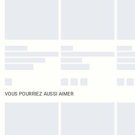
d'origine non ouvert. Ceci n'affecte pas vos droits statutaires.
Cliquez
ici
pour consulter l'intégralité de notre politique de retour.
VOUS POURRIEZ AUSSI AIMER