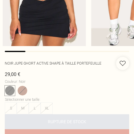
NOIR JUPE-SHORT ACTIVE SHAPE À TAILLE PORTEFEUILLE
29,00 €
Couleur
:
Noir
Sélectionner une taille
:
S
M
L
XL
RUPTURE DE STOCK