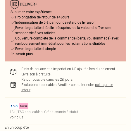
Sublimez votre expérience
Prolongation de retour de 14 jours
Indemnisation de 5 € par jour de retard de livraison
Revente gratuite et facile - récupérez de la valeur et offrez une
seconde vie à vos articles.
Couverture complète de la commande (perte, vol, dommage) avec
remboursement immédiat pour les réclamations éligibles
Revente gratuite et simple
En savoir plus
Frais de douane et d’importation UE ajoutés lors du paiement.
Livraison à gratuite !
Retour possible dans les 28 jours
Exclusions applicables.
Veuillez consulter notre
politique de
retour
18+, T&C applicables. Crédit soumis à statut
Voir plus
En un coup d’œil