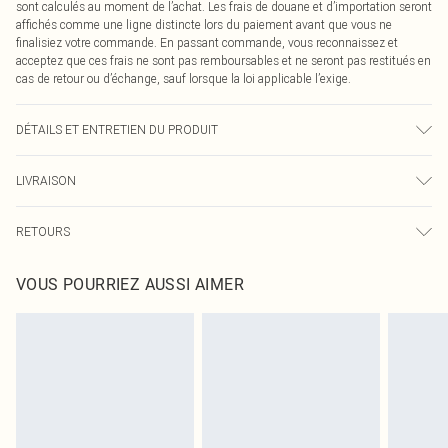
sont calculés au moment de l’achat. Les frais de douane et d’importation seront
affichés comme une ligne distincte lors du paiement avant que vous ne
finalisiez votre commande. En passant commande, vous reconnaissez et
acceptez que ces frais ne sont pas remboursables et ne seront pas restitués en
cas de retour ou d’échange, sauf lorsque la loi applicable l’exige.
DÉTAILS ET ENTRETIEN DU PRODUIT
80.0% Polyamide, 20.0% Elastane Please note: due to fabric used, colour may
LIVRAISON
transfer.
Livraison standard France
0
RETOURS
Jusqu'à 7 jours ouvrables
Un problème survient ? Vous disposez de 21 jours à compter de la réception
Livraison express France
€7.99
VOUS POURRIEZ AUSSI AIMER
pour nous retourner un article.
Jusqu'à 2-3 jours ouvrables
Veuillez noter que nous ne pouvons pas rembourser les masques tendance, les
Livraison en Point Relais
€2.99
cosmétiques, les bijoux pour piercings, les jouets pour adultes, les maillots de
Jusqu'à 7 jours ouvrables
bain ou la lingerie si l'opercule d'hygiène est endommagé ou endommagé.
Les chaussures et/ou vêtements doivent être non portés, non lavés et porter
leurs étiquettes d'origine. Les chaussures doivent également être essayées en
intérieur. Les articles pour la maison, y compris le linge de lit, les matelas, les
surmatelas et les oreillers, doivent être inutilisés et dans leur emballage