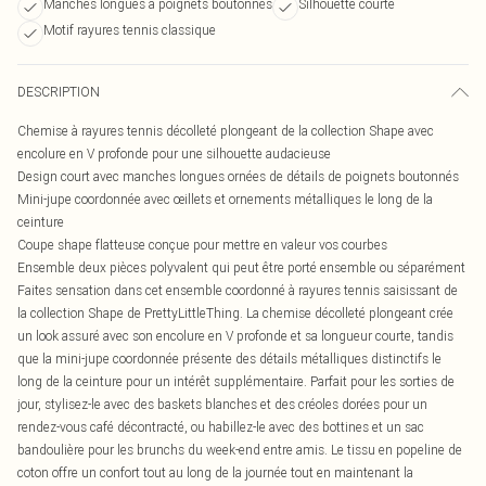
Manches longues à poignets boutonnés
Silhouette courte
Motif rayures tennis classique
DESCRIPTION
Chemise à rayures tennis décolleté plongeant de la collection Shape avec
encolure en V profonde pour une silhouette audacieuse
Design court avec manches longues ornées de détails de poignets boutonnés
Mini-jupe coordonnée avec œillets et ornements métalliques le long de la
ceinture
Coupe shape flatteuse conçue pour mettre en valeur vos courbes
Ensemble deux pièces polyvalent qui peut être porté ensemble ou séparément
Faites sensation dans cet ensemble coordonné à rayures tennis saisissant de
la collection Shape de PrettyLittleThing. La chemise décolleté plongeant crée
un look assuré avec son encolure en V profonde et sa longueur courte, tandis
que la mini-jupe coordonnée présente des détails métalliques distinctifs le
long de la ceinture pour un intérêt supplémentaire. Parfait pour les sorties de
jour, stylisez-le avec des baskets blanches et des créoles dorées pour un
rendez-vous café décontracté, ou habillez-le avec des bottines et un sac
bandoulière pour les brunchs du week-end entre amis. Le tissu en popeline de
coton offre un confort tout au long de la journée tout en maintenant la