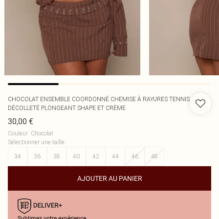
CHOCOLAT ENSEMBLE COORDONNÉ CHEMISE À RAYURES TENNIS
DÉCOLLETÉ PLONGEANT SHAPE ET CRÈME
30,00 €
Couleur
:
Chocolat
Sélectionner une taille
:
34
36
38
40
42
44
46
48
AJOUTER AU PANIER
Sublimez votre expérience