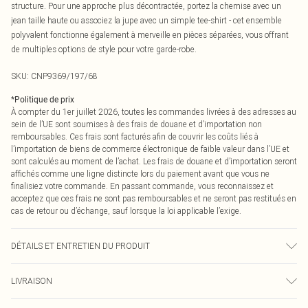
structure. Pour une approche plus décontractée, portez la chemise avec un
jean taille haute ou associez la jupe avec un simple tee-shirt - cet ensemble
polyvalent fonctionne également à merveille en pièces séparées, vous offrant
de multiples options de style pour votre garde-robe.
SKU:
CNP9369/197/68
*
Politique de prix
À compter du 1er juillet 2026, toutes les commandes livrées à des adresses au
sein de l’UE sont soumises à des frais de douane et d’importation non
remboursables. Ces frais sont facturés afin de couvrir les coûts liés à
l’importation de biens de commerce électronique de faible valeur dans l’UE et
sont calculés au moment de l’achat. Les frais de douane et d’importation seront
affichés comme une ligne distincte lors du paiement avant que vous ne
finalisiez votre commande. En passant commande, vous reconnaissez et
acceptez que ces frais ne sont pas remboursables et ne seront pas restitués en
cas de retour ou d’échange, sauf lorsque la loi applicable l’exige.
DÉTAILS ET ENTRETIEN DU PRODUIT
100% Polyester Veuillez noter : en raison du tissu utilisé, la couleur peut
LIVRAISON
déteindre.