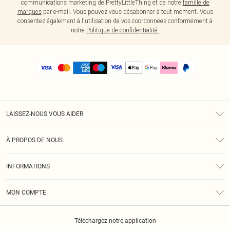
communications marketing de PrettyLittleThing et de notre
famille de
marques
par e-mail. Vous pouvez vous désabonner à tout moment. Vous
consentez également à l'utilisation de vos coordonnées conformément à
notre
Politique de confidentialité.
LAISSEZ-NOUS VOUS AIDER
Assistance
À PROPOS DE NOUS
Retours
À Notre Sujet
Guide Des Tailles
INFORMATIONS
PLT Réduction pour les étudiants
Livraison
Conditions Générales
Diversité
Royalty
MON COMPTE
Politique De Confidentialité
Klarna
Cookies
Informations Sur L’App PLT
Réduction étudiant - Student Beans
Téléchargez notre application
Historique